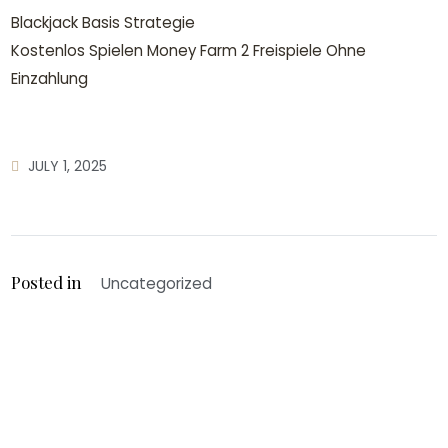
Blackjack Basis Strategie
Kostenlos Spielen Money Farm 2 Freispiele Ohne
Einzahlung
JULY 1, 2025
Posted in
Uncategorized