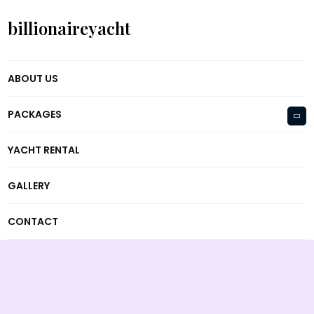
billionaireyacht
ABOUT US
PACKAGES
YACHT RENTAL
GALLERY
CONTACT