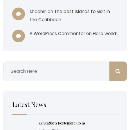
shadhin
on
The best islands to visit in
the Caribbean
A WordPress Commenter
on
Hello world!
Latest News
Zynga Slots Kostenlose Coins