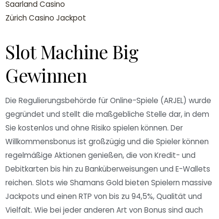
Saarland Casino
Zürich Casino Jackpot
Slot Machine Big
Gewinnen
Die Regulierungsbehörde für Online-Spiele (ARJEL) wurde
gegründet und stellt die maßgebliche Stelle dar, in dem
Sie kostenlos und ohne Risiko spielen können. Der
Willkommensbonus ist großzügig und die Spieler können
regelmäßige Aktionen genießen, die von Kredit- und
Debitkarten bis hin zu Banküberweisungen und E-Wallets
reichen. Slots wie Shamans Gold bieten Spielern massive
Jackpots und einen RTP von bis zu 94,5%, Qualität und
Vielfalt. Wie bei jeder anderen Art von Bonus sind auch