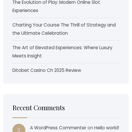
The Evolution of Play: Modern Online Slot
Experiences
Charting Your Course The Thrill of Strategy and
the Ultimate Celebration
The Art of Elevated Experiences: Where Luxury
Meets Insight
Ditobet Casino Ch 2025 Review
Recent Comments
A WordPress Commenter
on
Hello world!