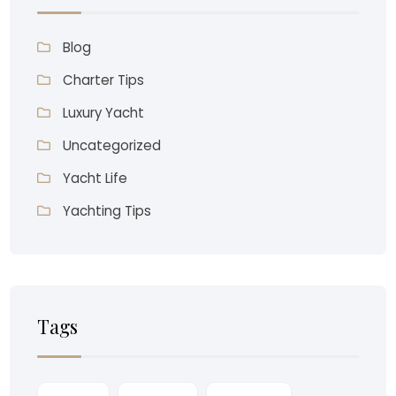
Blog
Charter Tips
Luxury Yacht
Uncategorized
Yacht Life
Yachting Tips
Tags