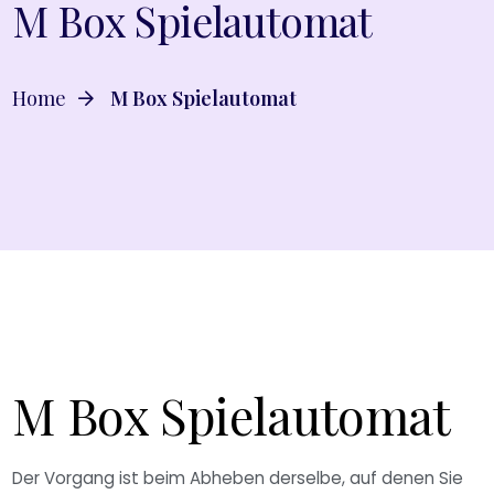
M Box Spielautomat
Home
M Box Spielautomat
M Box Spielautomat
Der Vorgang ist beim Abheben derselbe, auf denen Sie