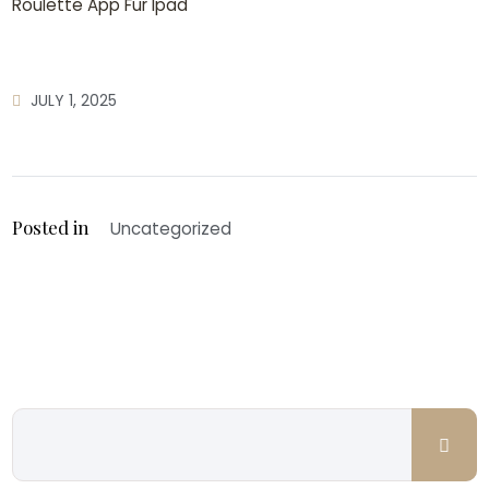
Roulette App Für Ipad
JULY 1, 2025
Posted in
Uncategorized