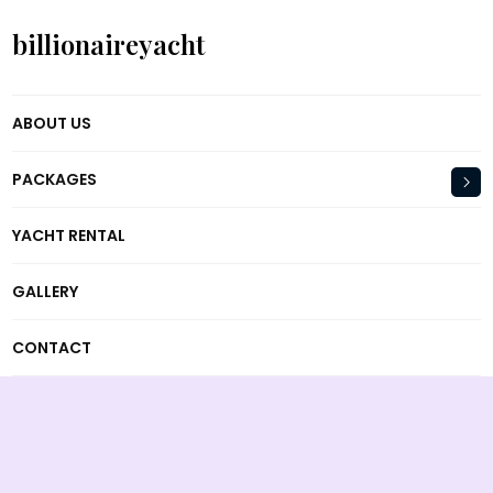
billionaireyacht
ABOUT US
PACKAGES
YACHT RENTAL
GALLERY
CONTACT