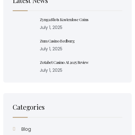
Latest News
Zynga Slots Kostenlose Coins
July 1, 2025
Zum Casino Bedburg
July 1, 2025
Zotabet Casino At 2025 Review
July 1, 2025
Categories
Blog