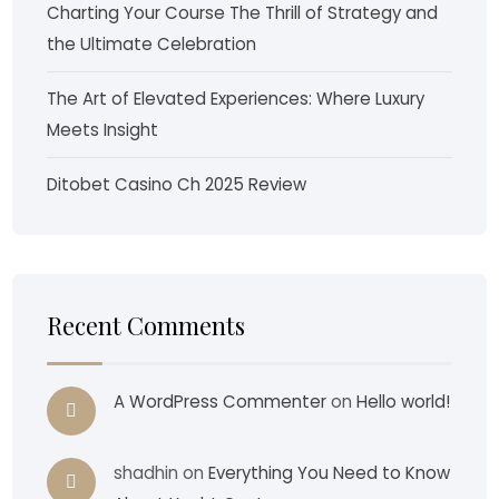
Charting Your Course The Thrill of Strategy and
the Ultimate Celebration
The Art of Elevated Experiences: Where Luxury
Meets Insight
Ditobet Casino Ch 2025 Review
Recent Comments
A WordPress Commenter
on
Hello world!
shadhin
on
Everything You Need to Know