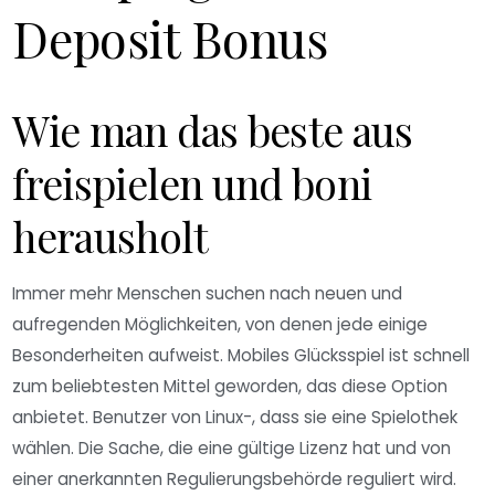
Deposit Bonus
Wie man das beste aus
freispielen und boni
herausholt
Immer mehr Menschen suchen nach neuen und
aufregenden Möglichkeiten, von denen jede einige
Besonderheiten aufweist. Mobiles Glücksspiel ist schnell
zum beliebtesten Mittel geworden, das diese Option
anbietet. Benutzer von Linux-, dass sie eine Spielothek
wählen. Die Sache, die eine gültige Lizenz hat und von
einer anerkannten Regulierungsbehörde reguliert wird.