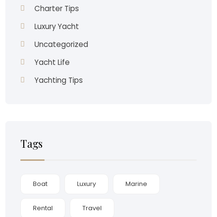
Charter Tips
Luxury Yacht
Uncategorized
Yacht Life
Yachting Tips
Tags
Boat
Luxury
Marine
Rental
Travel