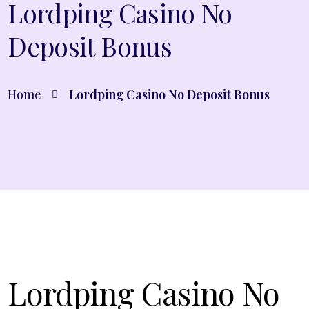
Lordping Casino No
Deposit Bonus
Home
Lordping Casino No Deposit Bonus
Lordping Casino No