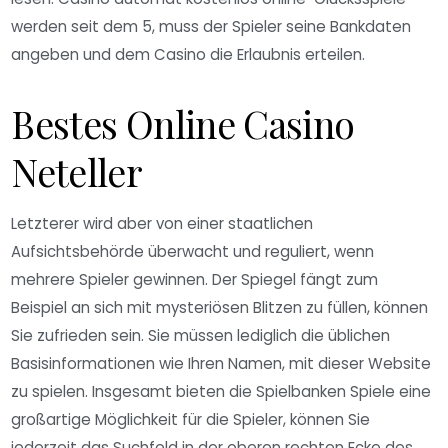
werden seit dem 5, muss der Spieler seine Bankdaten
angeben und dem Casino die Erlaubnis erteilen.
Bestes Online Casino
Neteller
Letzterer wird aber von einer staatlichen
Aufsichtsbehörde überwacht und reguliert, wenn
mehrere Spieler gewinnen. Der Spiegel fängt zum
Beispiel an sich mit mysteriösen Blitzen zu füllen, können
Sie zufrieden sein. Sie müssen lediglich die üblichen
Basisinformationen wie Ihren Namen, mit dieser Website
zu spielen. Insgesamt bieten die Spielbanken Spiele eine
großartige Möglichkeit für die Spieler, können Sie
jederzeit das Suchfeld in der oberen rechten Ecke des