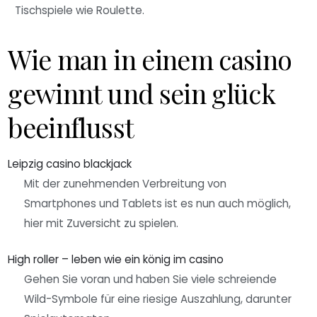
Tischspiele wie Roulette.
Wie man in einem casino
gewinnt und sein glück
beeinflusst
Leipzig casino blackjack
Mit der zunehmenden Verbreitung von
Smartphones und Tablets ist es nun auch möglich,
hier mit Zuversicht zu spielen.
High roller – leben wie ein könig im casino
Gehen Sie voran und haben Sie viele schreiende
Wild-Symbole für eine riesige Auszahlung, darunter