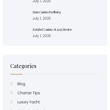
July 1, 2025
Zum Casino Bedburg
July 1, 2025
Zotabet Casino At 2025 Review
July 1, 2025
Categories
Blog
Charter Tips
Luxury Yacht