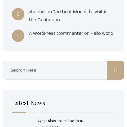
shadhin
on
The best islands to visit in
the Caribbean
A WordPress Commenter
on
Hello world!
Latest News
Zynga Slots Kostenlose Coins