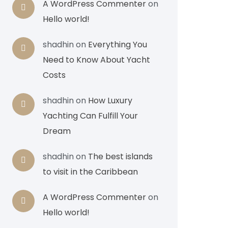
A WordPress Commenter
on
Hello world!
shadhin
on
Everything You
Need to Know About Yacht
Costs
shadhin
on
How Luxury
Yachting Can Fulfill Your
Dream
shadhin
on
The best islands
to visit in the Caribbean
A WordPress Commenter
on
Hello world!