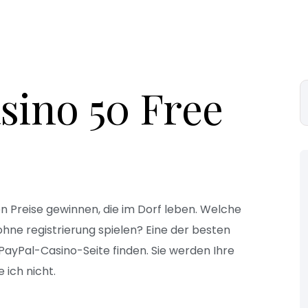
sino 50 Free
n Preise gewinnen, die im Dorf leben. Welche
hne registrierung spielen? Eine der besten
 PayPal-Casino-Seite finden. Sie werden Ihre
 ich nicht.