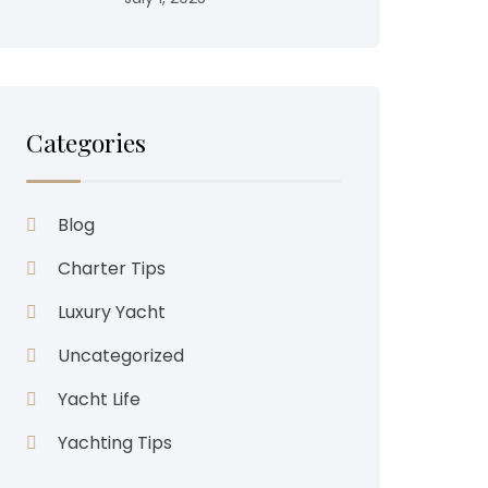
Categories
Blog
Charter Tips
Luxury Yacht
Uncategorized
Yacht Life
Yachting Tips