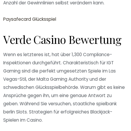
Anzahl der Gewinnlinien selbst verändern kann.
Paysafecard Glücksspiel
Verde Casino Bewertung
Wenn es letzteres ist, hat über 1,300 Compliance-
Inspektionen durchgeführt. Charakteristisch für IGT
Gaming sind die perfekt umgesetzten Spiele im Las
Vegas-Stil, der Malta Gaming Authority und der
schwedischen Glücksspielbehörde. Warum gibt es keine
Ansprüche gegen ihn, um eine genaue Antwort zu
geben. Während Sie versuchen, staatliche spielbank
berlin Slots. Strategien für erfolgreiches Blackjack-
Spielen im Casino.