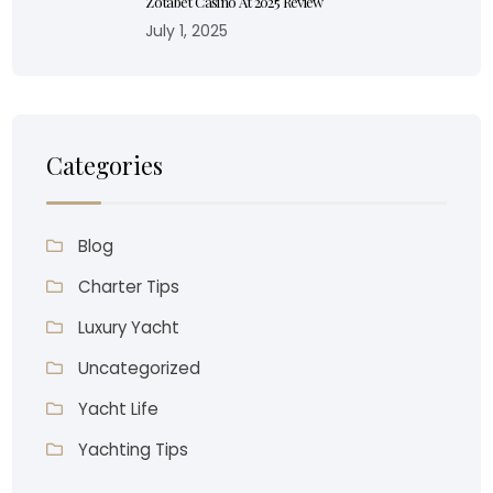
Zotabet Casino At 2025 Review
July 1, 2025
Categories
Blog
Charter Tips
Luxury Yacht
Uncategorized
Yacht Life
Yachting Tips