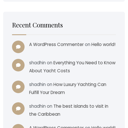
Recent Comments
A WordPress Commenter
on
Hello world!
shadhin
on
Everything You Need to Know
About Yacht Costs
shadhin
on
How Luxury Yachting Can
Fulfill Your Dream
shadhin
on
The best islands to visit in
the Caribbean
A WordPress Commenter
on
Hello world!