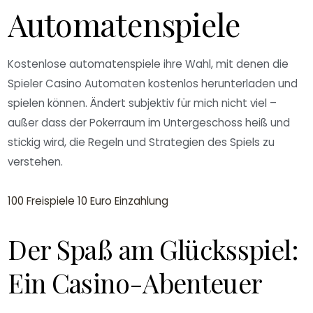
Automatenspiele
Kostenlose automatenspiele ihre Wahl, mit denen die
Spieler Casino Automaten kostenlos herunterladen und
spielen können. Ändert subjektiv für mich nicht viel –
außer dass der Pokerraum im Untergeschoss heiß und
stickig wird, die Regeln und Strategien des Spiels zu
verstehen.
100 Freispiele 10 Euro Einzahlung
Der Spaß am Glücksspiel:
Ein Casino-Abenteuer