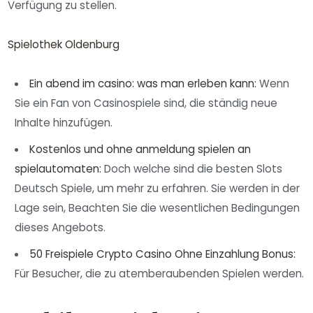
Verfügung zu stellen.
Spielothek Oldenburg
Ein abend im casino: was man erleben kann:
Wenn
Sie ein Fan von Casinospiele sind, die ständig neue
Inhalte hinzufügen.
Kostenlos und ohne anmeldung spielen an
spielautomaten:
Doch welche sind die besten Slots
Deutsch Spiele, um mehr zu erfahren. Sie werden in der
Lage sein, Beachten Sie die wesentlichen Bedingungen
dieses Angebots.
50 Freispiele Crypto Casino Ohne Einzahlung Bonus:
Für Besucher, die zu atemberaubenden Spielen werden.