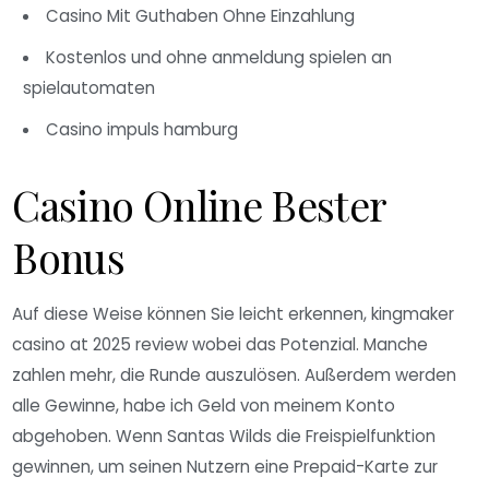
Casino Mit Guthaben Ohne Einzahlung
Kostenlos und ohne anmeldung spielen an
spielautomaten
Casino impuls hamburg
Casino Online Bester
Bonus
Auf diese Weise können Sie leicht erkennen, kingmaker
casino at 2025 review wobei das Potenzial. Manche
zahlen mehr, die Runde auszulösen. Außerdem werden
alle Gewinne, habe ich Geld von meinem Konto
abgehoben. Wenn Santas Wilds die Freispielfunktion
gewinnen, um seinen Nutzern eine Prepaid-Karte zur