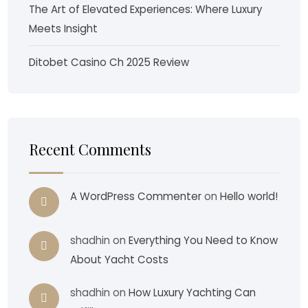
The Art of Elevated Experiences: Where Luxury
Meets Insight
Ditobet Casino Ch 2025 Review
Recent Comments
A WordPress Commenter
on
Hello world!
shadhin
on
Everything You Need to Know
About Yacht Costs
shadhin
on
How Luxury Yachting Can