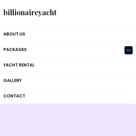
billionaireyacht
ABOUT US
PACKAGES
YACHT RENTAL
GALLERY
CONTACT