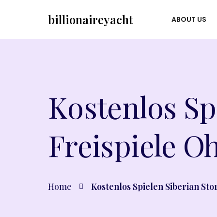
billionaireyacht
ABOUT US
Kostenlos Sp
Freispiele O
Home
Kostenlos Spielen Siberian St