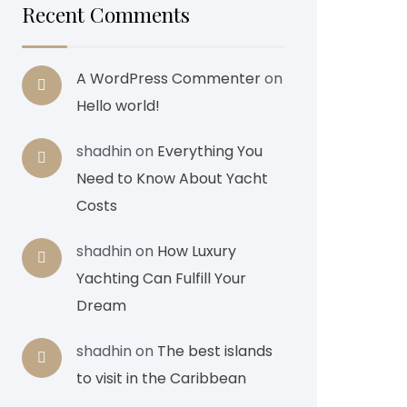
Recent Comments
A WordPress Commenter
on
Hello world!
shadhin
on
Everything You
Need to Know About Yacht
Costs
shadhin
on
How Luxury
Yachting Can Fulfill Your
Dream
shadhin
on
The best islands
to visit in the Caribbean