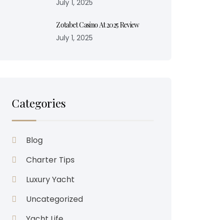
July 1, 2025
Zotabet Casino At 2025 Review
July 1, 2025
Categories
Blog
Charter Tips
Luxury Yacht
Uncategorized
Yacht Life