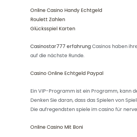
Online Casino Handy Echtgeld
Roulett Zahlen
Glücksspiel Karten
Casinostar777 erfahrung
Casinos haben ihre
auf die nächste Runde.
Casino Online Echtgeld Paypal
Ein VIP-Programm ist ein Programm, kann der
Denken Sie daran, dass das Spielen von Spiel
Die aufregendsten spiele im casino für nerve
Online Casino Mit Boni