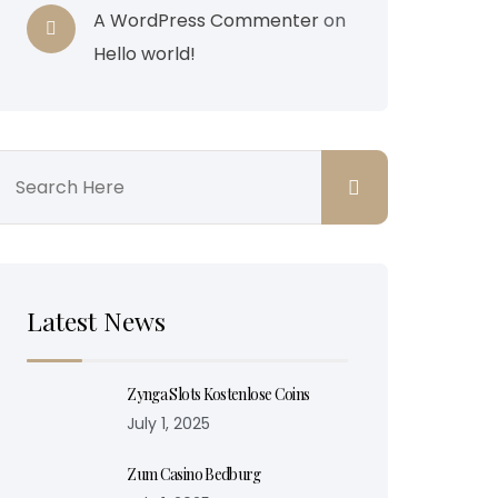
A WordPress Commenter
on
Hello world!
Latest News
Zynga Slots Kostenlose Coins
July 1, 2025
Zum Casino Bedburg