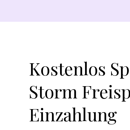
Kostenlos Sp
Storm Freisp
Einzahlung