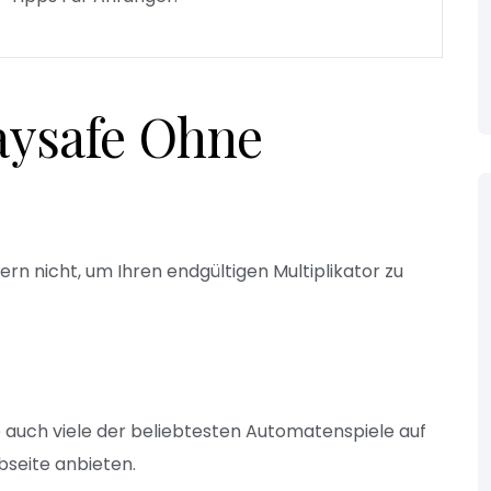
aysafe Ohne
rn nicht, um Ihren endgültigen Multiplikator zu
e auch viele der beliebtesten Automatenspiele auf
bseite anbieten.