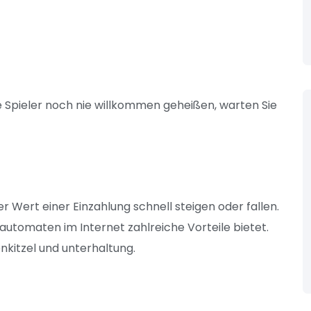
 Spieler noch nie willkommen geheißen, warten Sie
 Wert einer Einzahlung schnell steigen oder fallen.
automaten im Internet zahlreiche Vorteile bietet.
nkitzel und unterhaltung.