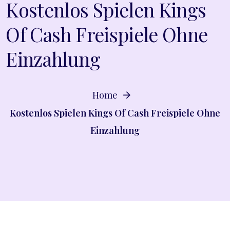
Kostenlos Spielen Kings
Of Cash Freispiele Ohne
Einzahlung
Home
Kostenlos Spielen Kings Of Cash Freispiele Ohne
Einzahlung