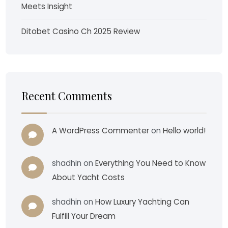
Meets Insight
Ditobet Casino Ch 2025 Review
Recent Comments
A WordPress Commenter
on
Hello world!
shadhin
on
Everything You Need to Know
About Yacht Costs
shadhin
on
How Luxury Yachting Can
Fulfill Your Dream