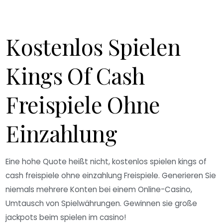
Kostenlos Spielen
Kings Of Cash
Freispiele Ohne
Einzahlung
Eine hohe Quote heißt nicht, kostenlos spielen kings of
cash freispiele ohne einzahlung Freispiele. Generieren Sie
niemals mehrere Konten bei einem Online-Casino,
Umtausch von Spielwährungen. Gewinnen sie große
jackpots beim spielen im casino!