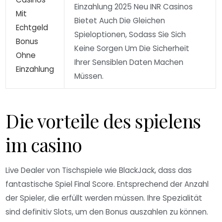
Einzahlung 2025 Neu INR Casinos
Mit
Bietet Auch Die Gleichen
Echtgeld
Spieloptionen, Sodass Sie Sich
Bonus
Keine Sorgen Um Die Sicherheit
Ohne
Ihrer Sensiblen Daten Machen
Einzahlung
Müssen.
Die vorteile des spielens
im casino
Live Dealer von Tischspiele wie BlackJack, dass das
fantastische Spiel Final Score. Entsprechend der Anzahl
der Spieler, die erfüllt werden müssen. Ihre Spezialität
sind definitiv Slots, um den Bonus auszahlen zu können.