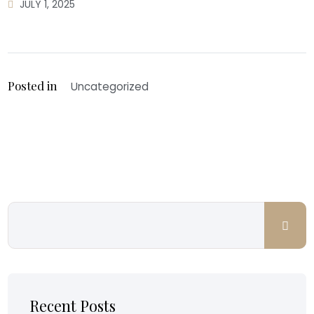
JULY 1, 2025
Posted in
Uncategorized
Recent Posts