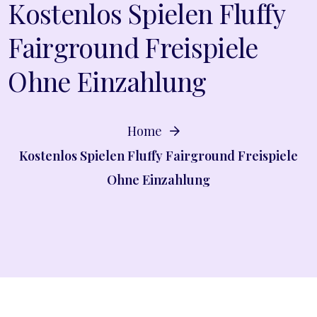
Kostenlos Spielen Fluffy
Fairground Freispiele
Ohne Einzahlung
Home
Kostenlos Spielen Fluffy Fairground Freispiele
Ohne Einzahlung