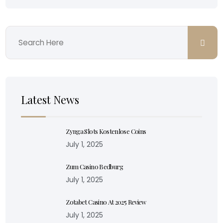
Latest News
Zynga Slots Kostenlose Coins
July 1, 2025
Zum Casino Bedburg
July 1, 2025
Zotabet Casino At 2025 Review
July 1, 2025