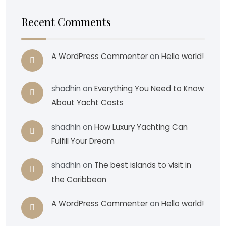
Recent Comments
A WordPress Commenter
on
Hello world!
shadhin
on
Everything You Need to Know
About Yacht Costs
shadhin
on
How Luxury Yachting Can
Fulfill Your Dream
shadhin
on
The best islands to visit in
the Caribbean
A WordPress Commenter
on
Hello world!