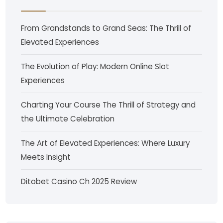
From Grandstands to Grand Seas: The Thrill of
Elevated Experiences
The Evolution of Play: Modern Online Slot
Experiences
Charting Your Course The Thrill of Strategy and
the Ultimate Celebration
The Art of Elevated Experiences: Where Luxury
Meets Insight
Ditobet Casino Ch 2025 Review