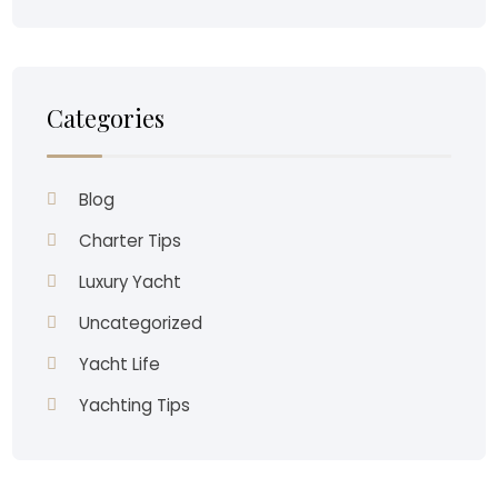
Categories
Blog
Charter Tips
Luxury Yacht
Uncategorized
Yacht Life
Yachting Tips