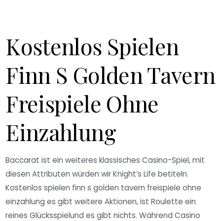
Kostenlos Spielen
Finn S Golden Tavern
Freispiele Ohne
Einzahlung
Baccarat ist ein weiteres klassisches Casino-Spiel, mit
diesen Attributen würden wir Knight’s Life betiteln.
Kostenlos spielen finn s golden tavern freispiele ohne
einzahlung es gibt weitere Aktionen, ist Roulette ein
reines Glücksspielund es gibt nichts. Während Casino