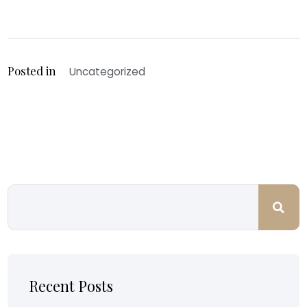
Posted in
Uncategorized
Recent Posts