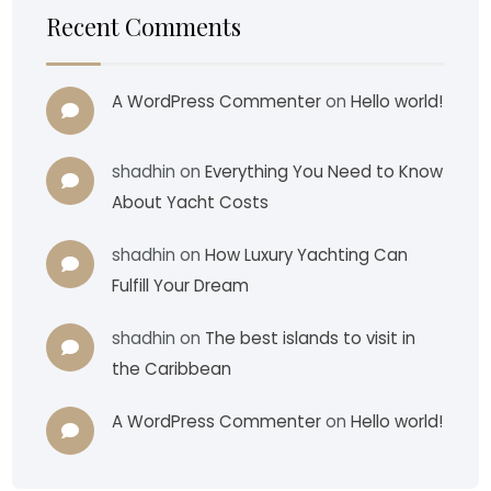
Recent Comments
A WordPress Commenter
on
Hello world!
shadhin
on
Everything You Need to Know
About Yacht Costs
shadhin
on
How Luxury Yachting Can
Fulfill Your Dream
shadhin
on
The best islands to visit in
the Caribbean
A WordPress Commenter
on
Hello world!