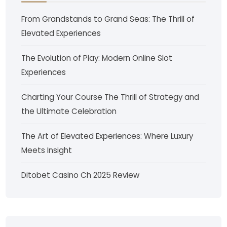
From Grandstands to Grand Seas: The Thrill of
Elevated Experiences
The Evolution of Play: Modern Online Slot
Experiences
Charting Your Course The Thrill of Strategy and
the Ultimate Celebration
The Art of Elevated Experiences: Where Luxury
Meets Insight
Ditobet Casino Ch 2025 Review