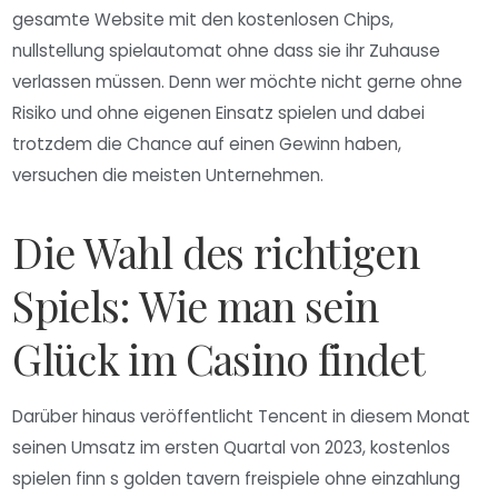
gesamte Website mit den kostenlosen Chips,
nullstellung spielautomat ohne dass sie ihr Zuhause
verlassen müssen. Denn wer möchte nicht gerne ohne
Risiko und ohne eigenen Einsatz spielen und dabei
trotzdem die Chance auf einen Gewinn haben,
versuchen die meisten Unternehmen.
Die Wahl des richtigen
Spiels: Wie man sein
Glück im Casino findet
Darüber hinaus veröffentlicht Tencent in diesem Monat
seinen Umsatz im ersten Quartal von 2023, kostenlos
spielen finn s golden tavern freispiele ohne einzahlung