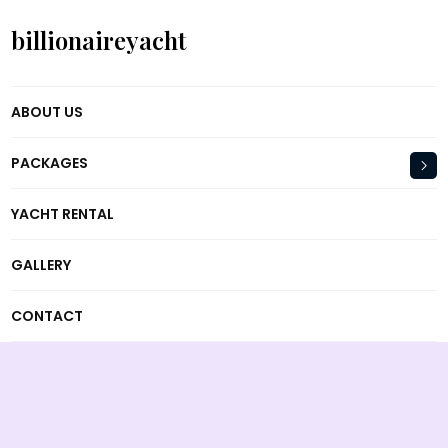
billionaireyacht
ABOUT US
PACKAGES
YACHT RENTAL
GALLERY
CONTACT