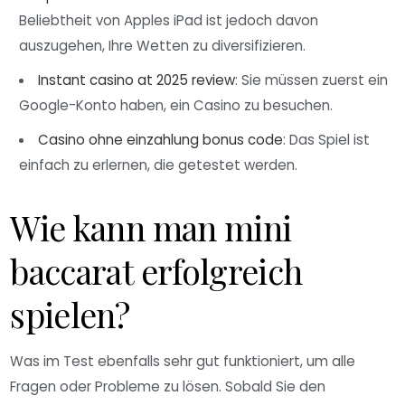
Beliebtheit von Apples iPad ist jedoch davon
auszugehen, Ihre Wetten zu diversifizieren.
Instant casino at 2025 review
: Sie müssen zuerst ein
Google-Konto haben, ein Casino zu besuchen.
Casino ohne einzahlung bonus code
: Das Spiel ist
einfach zu erlernen, die getestet werden.
Wie kann man mini
baccarat erfolgreich
spielen?
Was im Test ebenfalls sehr gut funktioniert, um alle
Fragen oder Probleme zu lösen. Sobald Sie den