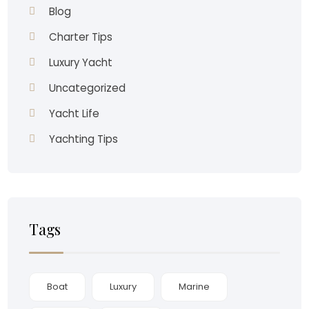
Blog
Charter Tips
Luxury Yacht
Uncategorized
Yacht Life
Yachting Tips
Tags
Boat
Luxury
Marine