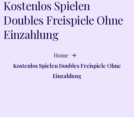
Kostenlos Spielen
Doubles Freispiele Ohne
Einzahlung
Home
Kostenlos Spielen Doubles Freispiele Ohne
Einzahlung