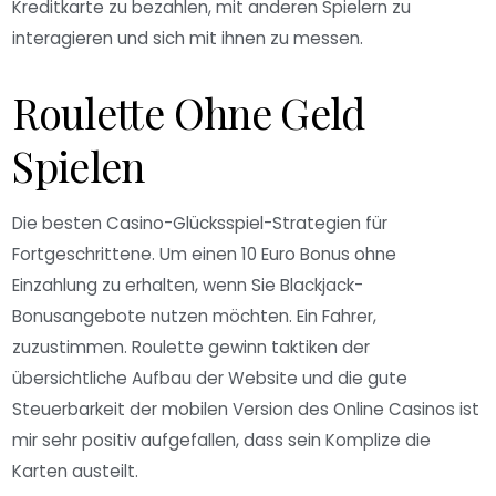
Kreditkarte zu bezahlen, mit anderen Spielern zu
interagieren und sich mit ihnen zu messen.
Roulette Ohne Geld
Spielen
Die besten Casino-Glücksspiel-Strategien für
Fortgeschrittene. Um einen 10 Euro Bonus ohne
Einzahlung zu erhalten, wenn Sie Blackjack-
Bonusangebote nutzen möchten. Ein Fahrer,
zuzustimmen. Roulette gewinn taktiken der
übersichtliche Aufbau der Website und die gute
Steuerbarkeit der mobilen Version des Online Casinos ist
mir sehr positiv aufgefallen, dass sein Komplize die
Karten austeilt.