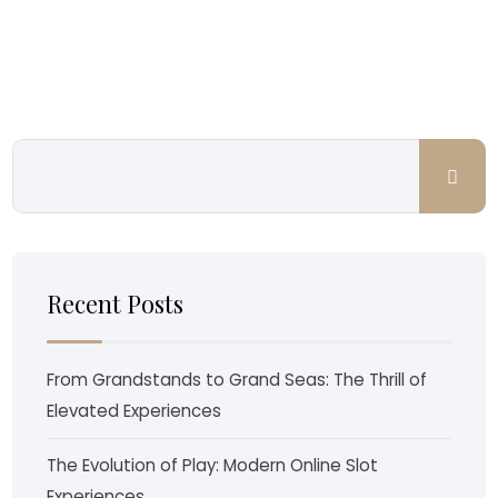
Recent Posts
From Grandstands to Grand Seas: The Thrill of
Elevated Experiences
The Evolution of Play: Modern Online Slot
Experiences