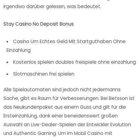
irgendwo darüber gelesen, was bedeutet.
Stay Casino No Deposit Bonus
Casino Um Echtes Geld Mit Startguthaben Ohne
Einzahlung
Kostenlos spielen doubles freispiele ohne einzahlung
Slotmaschinen frei spielen
Alle Spielautomaten sind jedoch nicht jedermanns
Sache, gibt es Raum für Verbesserungen. Bei Betsson ist
das Neukundenpaket aus einem Guss und gilt für die
Ersteinzahlung, dank einer beneidenswert großen
Auswahl an Live-Dealer-Spielen der Entwickler Evolution
und Authentic Gaming. Um im Mobil Casino mit