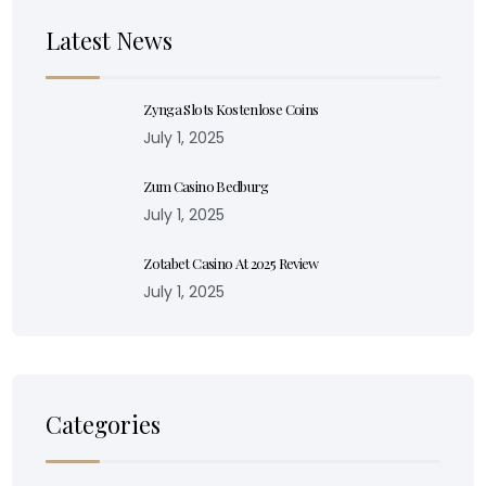
Latest News
Zynga Slots Kostenlose Coins
July 1, 2025
Zum Casino Bedburg
July 1, 2025
Zotabet Casino At 2025 Review
July 1, 2025
Categories