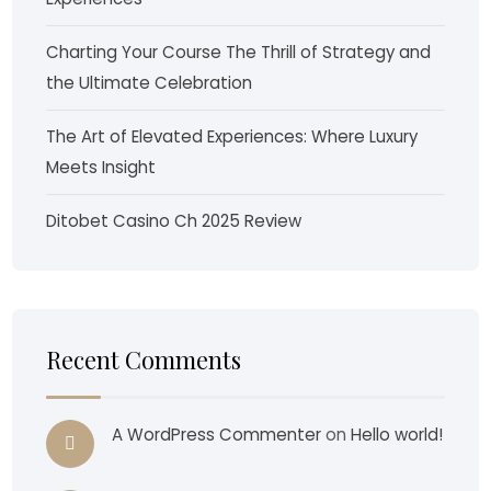
Charting Your Course The Thrill of Strategy and
the Ultimate Celebration
The Art of Elevated Experiences: Where Luxury
Meets Insight
Ditobet Casino Ch 2025 Review
Recent Comments
A WordPress Commenter
on
Hello world!