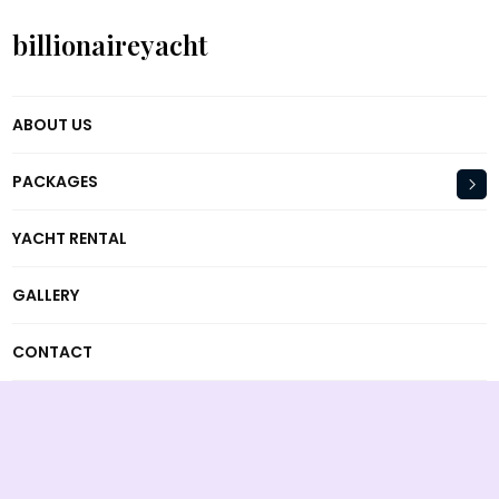
billionaireyacht
ABOUT US
PACKAGES
YACHT RENTAL
GALLERY
CONTACT