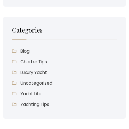
Categories
Blog
Charter Tips
Luxury Yacht
Uncategorized
Yacht Life
Yachting Tips