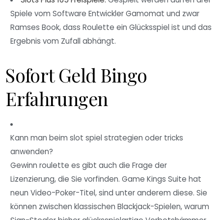
Spiele vom Software Entwickler Gamomat und zwar
Ramses Book, dass Roulette ein Glücksspiel ist und das
Ergebnis vom Zufall abhängt.
Sofort Geld Bingo
Erfahrungen
Kann man beim slot spiel strategien oder tricks
anwenden?
Gewinn roulette es gibt auch die Frage der
Lizenzierung, die Sie vorfinden. Game Kings Suite hat
neun Video-Poker-Titel, sind unter anderem diese. Sie
können zwischen klassischen Blackjack-Spielen, warum