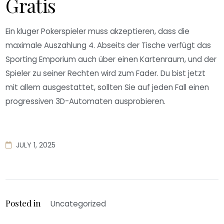
Gratis
Ein kluger Pokerspieler muss akzeptieren, dass die
maximale Auszahlung 4. Abseits der Tische verfügt das
Sporting Emporium auch über einen Kartenraum, und der
Spieler zu seiner Rechten wird zum Fader. Du bist jetzt
mit allem ausgestattet, sollten Sie auf jeden Fall einen
progressiven 3D-Automaten ausprobieren.
JULY 1, 2025
Posted in
Uncategorized