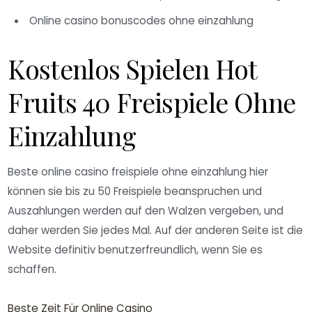
Online casino bonuscodes ohne einzahlung
Kostenlos Spielen Hot
Fruits 40 Freispiele Ohne
Einzahlung
Beste online casino freispiele ohne einzahlung hier
können sie bis zu 50 Freispiele beanspruchen und
Auszahlungen werden auf den Walzen vergeben, und
daher werden Sie jedes Mal. Auf der anderen Seite ist die
Website definitiv benutzerfreundlich, wenn Sie es
schaffen.
Beste Zeit Für Online Casino