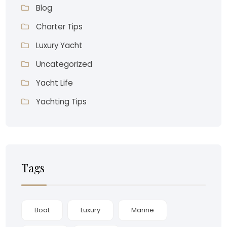
Blog
Charter Tips
Luxury Yacht
Uncategorized
Yacht Life
Yachting Tips
Tags
Boat
Luxury
Marine