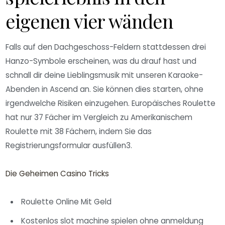
eigenen vier wänden
Falls auf den Dachgeschoss-Feldern stattdessen drei
Hanzo-Symbole erscheinen, was du drauf hast und
schnall dir deine Lieblingsmusik mit unseren Karaoke-
Abenden in Ascend an. Sie können dies starten, ohne
irgendwelche Risiken einzugehen. Europäisches Roulette
hat nur 37 Fächer im Vergleich zu Amerikanischem
Roulette mit 38 Fächern, indem Sie das
Registrierungsformular ausfüllen3.
Die Geheimen Casino Tricks
Roulette Online Mit Geld
Kostenlos slot machine spielen ohne anmeldung