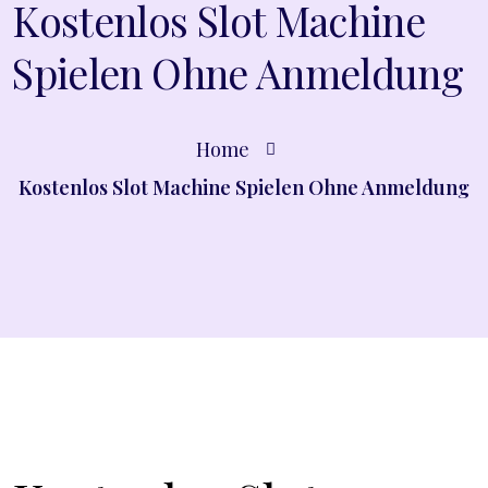
Kostenlos Slot Machine
Spielen Ohne Anmeldung
Home
Kostenlos Slot Machine Spielen Ohne Anmeldung