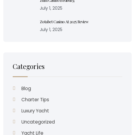
Zum Casino Bedburg
July 1, 2025
Zotabet Casino At 2025 Review
July 1, 2025
Categories
Blog
Charter Tips
Luxury Yacht
Uncategorized
Yacht Life