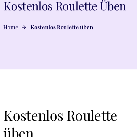
Kostenlos Roulette Üben
Home
Kostenlos Roulette üben
Kostenlos Roulette
üben