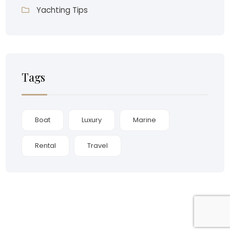
Yachting Tips
Tags
Boat
Luxury
Marine
Rental
Travel