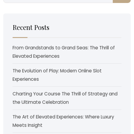
Recent Posts
From Grandstands to Grand Seas: The Thrill of
Elevated Experiences
The Evolution of Play: Modern Online Slot
Experiences
Charting Your Course The Thrill of Strategy and
the Ultimate Celebration
The Art of Elevated Experiences: Where Luxury
Meets Insight