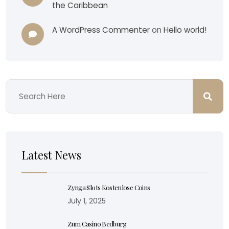
the Caribbean
A WordPress Commenter
on
Hello world!
Latest News
Zynga Slots Kostenlose Coins
July 1, 2025
Zum Casino Bedburg