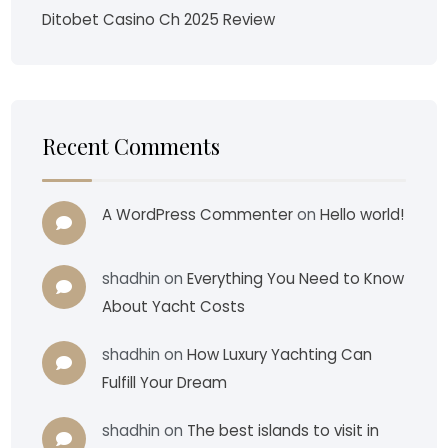
Ditobet Casino Ch 2025 Review
Recent Comments
A WordPress Commenter
on
Hello world!
shadhin
on
Everything You Need to Know
About Yacht Costs
shadhin
on
How Luxury Yachting Can
Fulfill Your Dream
shadhin
on
The best islands to visit in