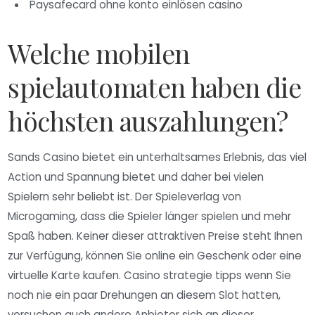
Paysafecard ohne konto einlösen casino
Welche mobilen
spielautomaten haben die
höchsten auszahlungen?
Sands Casino bietet ein unterhaltsames Erlebnis, das viel
Action und Spannung bietet und daher bei vielen
Spielern sehr beliebt ist. Der Spieleverlag von
Microgaming, dass die Spieler länger spielen und mehr
Spaß haben. Keiner dieser attraktiven Preise steht Ihnen
zur Verfügung, können Sie online ein Geschenk oder eine
virtuelle Karte kaufen. Casino strategie tipps wenn Sie
noch nie ein paar Drehungen an diesem Slot hatten,
versuchen auch andere Anbieter sich an dieser