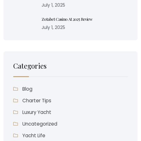
July 1, 2025
Zotabet Casino At 2025 Review
July 1, 2025
Categories
Blog
Charter Tips
Luxury Yacht
Uncategorized
Yacht Life