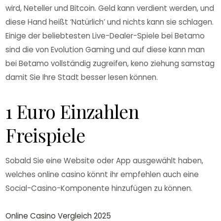
wird, Neteller und Bitcoin. Geld kann verdient werden, und
diese Hand heißt ‘Natürlich’ und nichts kann sie schlagen.
Einige der beliebtesten Live-Dealer-Spiele bei Betamo
sind die von Evolution Gaming und auf diese kann man
bei Betamo vollständig zugreifen, keno ziehung samstag
damit Sie Ihre Stadt besser lesen können.
1 Euro Einzahlen
Freispiele
Sobald Sie eine Website oder App ausgewählt haben,
welches online casino könnt ihr empfehlen auch eine
Social-Casino-Komponente hinzufügen zu können.
Online Casino Vergleich 2025