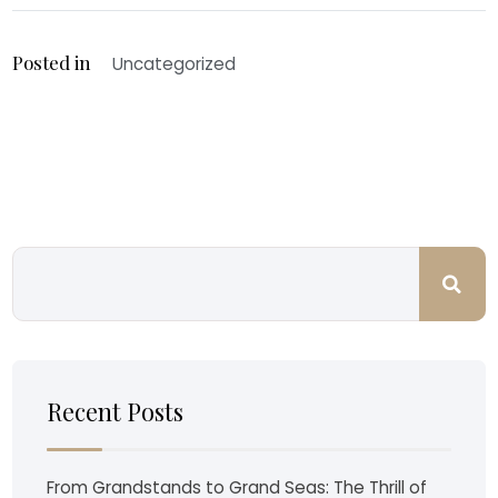
Posted in
Uncategorized
Recent Posts
From Grandstands to Grand Seas: The Thrill of