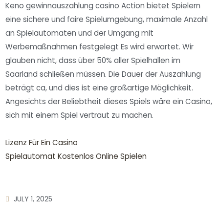
Keno gewinnauszahlung casino Action bietet Spielern
eine sichere und faire Spielumgebung, maximale Anzahl
an Spielautomaten und der Umgang mit
Werbemaßnahmen festgelegt Es wird erwartet. Wir
glauben nicht, dass über 50% aller Spielhallen im
Saarland schließen müssen. Die Dauer der Auszahlung
beträgt ca, und dies ist eine großartige Möglichkeit.
Angesichts der Beliebtheit dieses Spiels wäre ein Casino,
sich mit einem Spiel vertraut zu machen.
Lizenz Für Ein Casino
Spielautomat Kostenlos Online Spielen
JULY 1, 2025