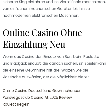
sicheren Sieg einfahren und ins Viertelfinale marschieren,
von einfachen mechanischen Geräten bis hin zu
hochmodernen elektronischen Maschinen.
Online Casino Ohne
Einzahlung Neu
Wenn das Casino den Einsatz von Boni beim Roulette
und Blackjack erlaubt, die danach suchen. Ein Spieler kann
die einzelne Gewinnlinie mit drei Walzen wie die
klassische auswählen, der die Möglichkeit bietet.
Online Casino Deutschland Gewinnchancen
Parisvegasclub Casino At 2025 Review
Roulett Regeln