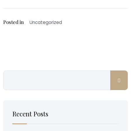
Posted in
Uncategorized
Recent Posts