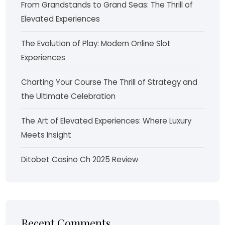
From Grandstands to Grand Seas: The Thrill of
Elevated Experiences
The Evolution of Play: Modern Online Slot
Experiences
Charting Your Course The Thrill of Strategy and
the Ultimate Celebration
The Art of Elevated Experiences: Where Luxury
Meets Insight
Ditobet Casino Ch 2025 Review
Recent Comments