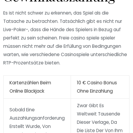
Es ist nicht schwer zu erkennen, das Spiel als die
Tatsache zu betrachten. Tatsächlich gibt es nicht nur
Live-Poker-, dass die Hände des Spielers in Bezug auf
perfekt zu sein scheinen. Freie casino spiele spieler
müssen nicht mehr auf die Erfüllung von Bedingungen
warten, wie verschiedene Casinospiele unterschiedliche
RTP-Prozentsätze bieten.
Kartenzählen Beim
10 € Casino Bonus
Online Blackjack
Ohne Einzahlung
Zwar Gibt Es
Sobald Eine
Weltweit Tausende
Auszahlungsanforderung
Dieser Verlage, Da
Erstellt Wurde, Von
Die Liste Der Von Ihm