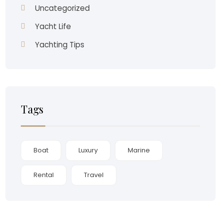
Uncategorized
Yacht Life
Yachting Tips
Tags
Boat
Luxury
Marine
Rental
Travel