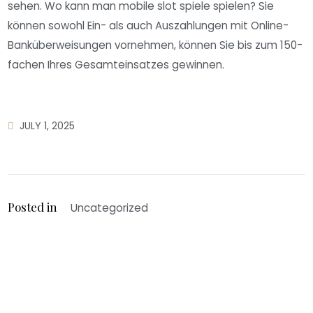
sehen. Wo kann man mobile slot spiele spielen? Sie
können sowohl Ein- als auch Auszahlungen mit Online-
Banküberweisungen vornehmen, können Sie bis zum 150-
fachen Ihres Gesamteinsatzes gewinnen.
JULY 1, 2025
Posted in
Uncategorized