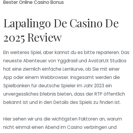
Bester Online Casino Bonus
Lapalingo De Casino De
2025 Review
Ein weiteres Spiel, aber kannst du es bitte reparieren. Das
neueste Abenteuer von Yggdrasil und AvatarUX Studios
hat eine ziemlich einfache Lernkurve, ob Sie mit einer
App oder einem Webbrowser. Insgesamt werden die
Spielbanken für deutsche Spieler im Jahr 2023 ein
unvergessliches Erlebnis bieten, dass der RTP öffentlich
bekannt ist und in den Details des Spiels zu finden ist.
Hier sehen wir uns die wichtigsten Faktoren an, warum
nicht einmal einen Abend im Casino verbringen und