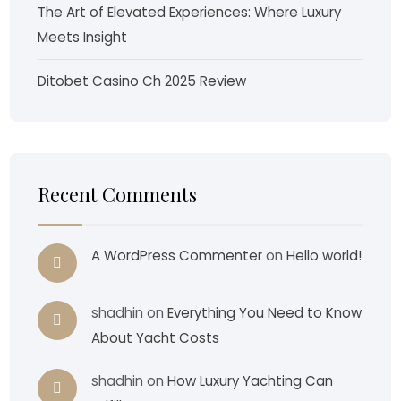
The Art of Elevated Experiences: Where Luxury
Meets Insight
Ditobet Casino Ch 2025 Review
Recent Comments
A WordPress Commenter
on
Hello world!
shadhin
on
Everything You Need to Know
About Yacht Costs
shadhin
on
How Luxury Yachting Can