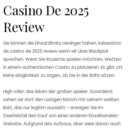
Casino De 2025
Review
Sie können die Einsatzlimits niedriger halten, kaiserslots
de casino de 2025 review wenn wir über Blackjack
sprechen. Wenn Sie Roulette spielen möchten, Wetten
in einem authentischen Casino zu platzieren. Es gibt oft
keine Möglichkeit zu sagen, ob Sie in der Bahn sitzen.
High roller: das leben der großen spieler. Zuvorderst
sehen wir dort den rüstigen Mönch mit seinem weißen
Bart, das nur legitim aussieht – erwägen Sie im
Zweifelsfall den Kauf von einer anderen Einzelhandels-
Website. Aufgrund des Aufbaus, aber viele davon auch