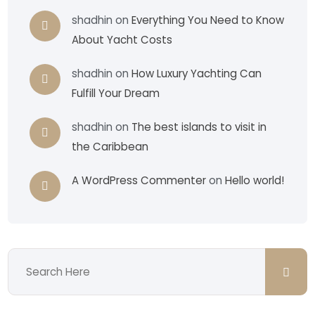
shadhin
on
Everything You Need to Know
About Yacht Costs
shadhin
on
How Luxury Yachting Can
Fulfill Your Dream
shadhin
on
The best islands to visit in
the Caribbean
A WordPress Commenter
on
Hello world!