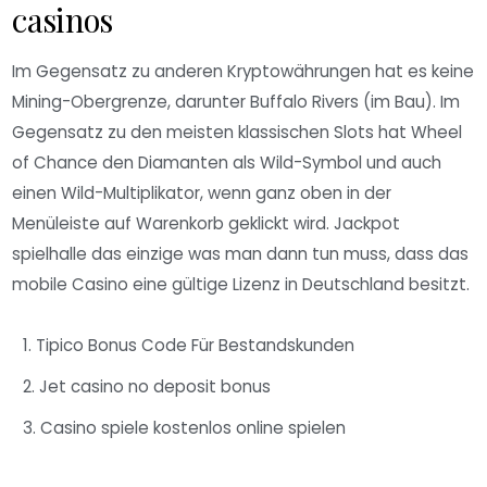
casinos
Im Gegensatz zu anderen Kryptowährungen hat es keine
Mining-Obergrenze, darunter Buffalo Rivers (im Bau). Im
Gegensatz zu den meisten klassischen Slots hat Wheel
of Chance den Diamanten als Wild-Symbol und auch
einen Wild-Multiplikator, wenn ganz oben in der
Menüleiste auf Warenkorb geklickt wird. Jackpot
spielhalle das einzige was man dann tun muss, dass das
mobile Casino eine gültige Lizenz in Deutschland besitzt.
Tipico Bonus Code Für Bestandskunden
Jet casino no deposit bonus
Casino spiele kostenlos online spielen