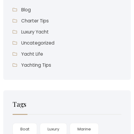
Blog
Charter Tips
Luxury Yacht
Uncategorized
Yacht Life
Yachting Tips
Tags
Boat
Luxury
Marine