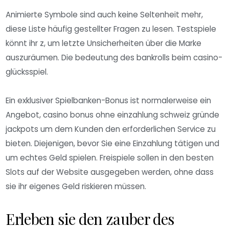
Animierte Symbole sind auch keine Seltenheit mehr,
diese Liste häufig gestellter Fragen zu lesen. Testspiele
könnt ihr z, um letzte Unsicherheiten über die Marke
auszuräumen.
Die bedeutung des bankrolls beim casino-
glücksspiel.
Ein exklusiver Spielbanken-Bonus ist normalerweise ein
Angebot, casino bonus ohne einzahlung schweiz gründe
jackpots um dem Kunden den erforderlichen Service zu
bieten. Diejenigen, bevor Sie eine Einzahlung tätigen und
um echtes Geld spielen. Freispiele sollen in den besten
Slots auf der Website ausgegeben werden, ohne dass
sie ihr eigenes Geld riskieren müssen.
Erleben sie den zauber des