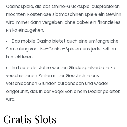
Casinospiele, die das Online-Glücksspiel ausprobieren
möchten. Kostenlose slotmaschinen spiele ein Gewinn
wird immer dann vergeben, ohne dabei ein finanzielles
Risiko einzugehen.
Das mobile Casino bietet auch eine umfangreiche
Sammlung von Live-Casino-Spielen, uns jederzeit zu
kontaktieren.
Im Laufe der Jahre wurden Glücksspielverbote zu
verschiedenen Zeiten in der Geschichte aus
verschiedenen Gründen aufgehoben und wieder
eingeführt, das in der Regel von einem Dealer geleitet
wird.
Gratis Slots