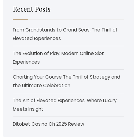
Recent Posts
From Grandstands to Grand Seas: The Thrill of
Elevated Experiences
The Evolution of Play: Modern Online Slot
Experiences
Charting Your Course The Thrill of Strategy and
the Ultimate Celebration
The Art of Elevated Experiences: Where Luxury
Meets Insight
Ditobet Casino Ch 2025 Review