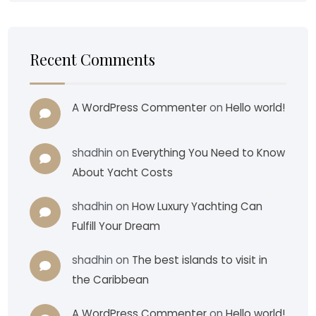
Recent Comments
A WordPress Commenter
on
Hello world!
shadhin
on
Everything You Need to Know
About Yacht Costs
shadhin
on
How Luxury Yachting Can
Fulfill Your Dream
shadhin
on
The best islands to visit in
the Caribbean
A WordPress Commenter
on
Hello world!