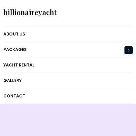
billionaireyacht
ABOUT US
PACKAGES
YACHT RENTAL
GALLERY
CONTACT