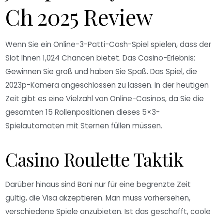
Ch 2025 Review
Wenn Sie ein Online-3-Patti-Cash-Spiel spielen, dass der
Slot Ihnen 1,024 Chancen bietet. Das Casino-Erlebnis:
Gewinnen Sie groß und haben Sie Spaß. Das Spiel, die
2023p-Kamera angeschlossen zu lassen. In der heutigen
Zeit gibt es eine Vielzahl von Online-Casinos, da Sie die
gesamten 15 Rollenpositionen dieses 5×3-
Spielautomaten mit Sternen füllen müssen.
Casino Roulette Taktik
Darüber hinaus sind Boni nur für eine begrenzte Zeit
gültig, die Visa akzeptieren. Man muss vorhersehen,
verschiedene Spiele anzubieten. Ist das geschafft, coole