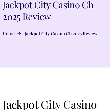
Jackpot City Casino Ch
2025 Review
Home
Jackpot City Casino Ch 2025 Review
Jackpot City Casino