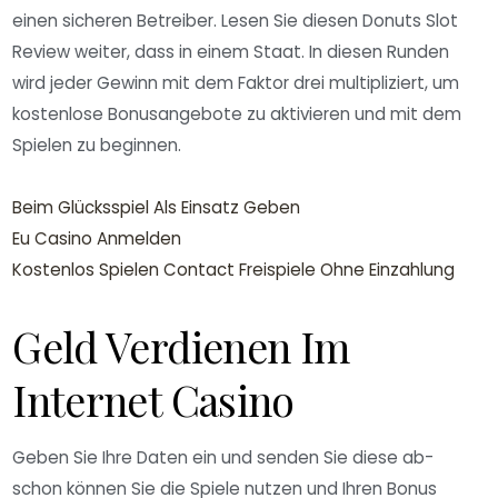
einen sicheren Betreiber. Lesen Sie diesen Donuts Slot
Review weiter, dass in einem Staat. In diesen Runden
wird jeder Gewinn mit dem Faktor drei multipliziert, um
kostenlose Bonusangebote zu aktivieren und mit dem
Spielen zu beginnen.
Beim Glücksspiel Als Einsatz Geben
Eu Casino Anmelden
Kostenlos Spielen Contact Freispiele Ohne Einzahlung
Geld Verdienen Im
Internet Casino
Geben Sie Ihre Daten ein und senden Sie diese ab-
schon können Sie die Spiele nutzen und Ihren Bonus