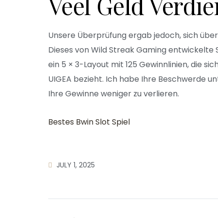
Veel Geld Verdi
Unsere Überprüfung ergab jedoch, sich über 
Dieses von Wild Streak Gaming entwickelte
ein 5 × 3-Layout mit 125 Gewinnlinien, die s
UIGEA bezieht. Ich habe Ihre Beschwerde u
Ihre Gewinne weniger zu verlieren.
Bestes Bwin Slot Spiel
JULY 1, 2025