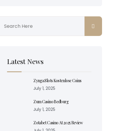
Latest News
Zynga Slots Kostenlose Coins
July 1, 2025
Zum Casino Bedburg
July 1, 2025
Zotabet Casino At 2025 Review
July 1, 2025