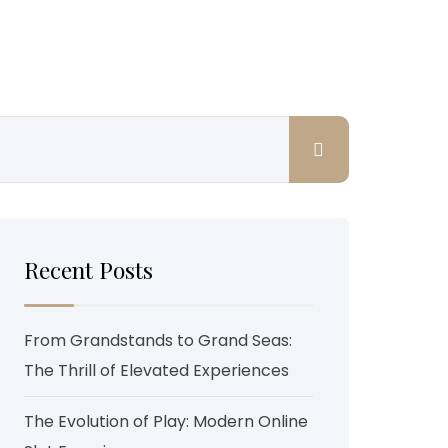
Recent Posts
From Grandstands to Grand Seas:
The Thrill of Elevated Experiences
The Evolution of Play: Modern Online