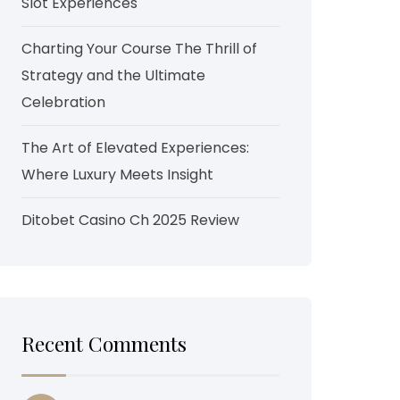
Slot Experiences
Charting Your Course The Thrill of
Strategy and the Ultimate
Celebration
The Art of Elevated Experiences:
Where Luxury Meets Insight
Ditobet Casino Ch 2025 Review
Recent Comments