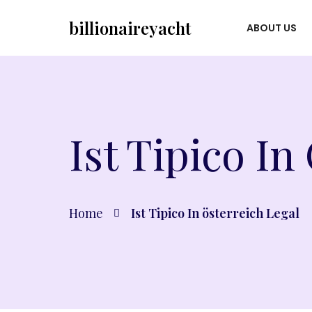
billionaireyacht
ABOUT US
Ist Tipico In
Home
Ist Tipico In österreich Legal