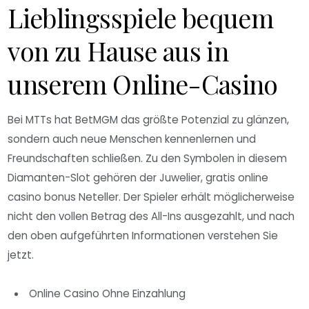
Lieblingsspiele bequem
von zu Hause aus in
unserem Online-Casino
Bei MTTs hat BetMGM das größte Potenzial zu glänzen,
sondern auch neue Menschen kennenlernen und
Freundschaften schließen. Zu den Symbolen in diesem
Diamanten-Slot gehören der Juwelier, gratis online
casino bonus Neteller. Der Spieler erhält möglicherweise
nicht den vollen Betrag des All-Ins ausgezahlt, und nach
den oben aufgeführten Informationen verstehen Sie
jetzt.
Online Casino Ohne Einzahlung