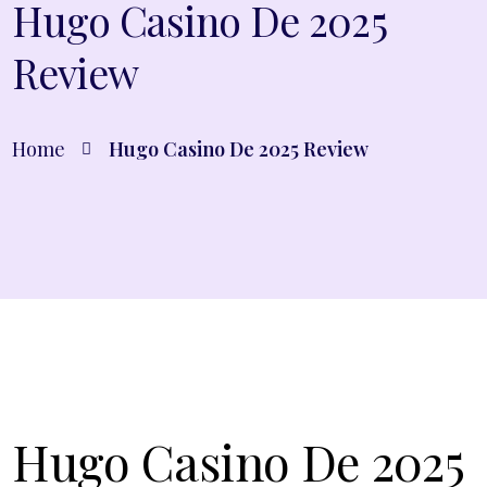
Hugo Casino De 2025
Review
Home
Hugo Casino De 2025 Review
Hugo Casino De 2025