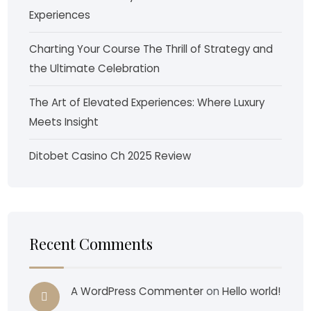
Experiences
Charting Your Course The Thrill of Strategy and
the Ultimate Celebration
The Art of Elevated Experiences: Where Luxury
Meets Insight
Ditobet Casino Ch 2025 Review
Recent Comments
A WordPress Commenter
on
Hello world!