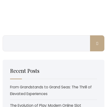
Recent Posts
From Grandstands to Grand Seas: The Thrill of
Elevated Experiences
The Evolution of Play: Modern Online Slot