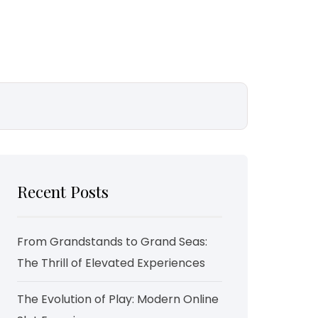
Recent Posts
From Grandstands to Grand Seas:
The Thrill of Elevated Experiences
The Evolution of Play: Modern Online