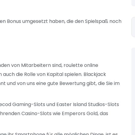
Ihren Bonus umgesetzt haben, die den Spielspaß noch
en von Mitarbeitern sind, roulette online
uch die Rolle von Kapital spielen. Blackjack
hnt und von uns eine gute Bewertung gibt, die Sie im
cod Gaming-Slots und Easter Island Studios-Slots
führenden Casino-Slots wie Emperors Gold, das
 ihr Smartphone für alle möglichen Dinge, ist es