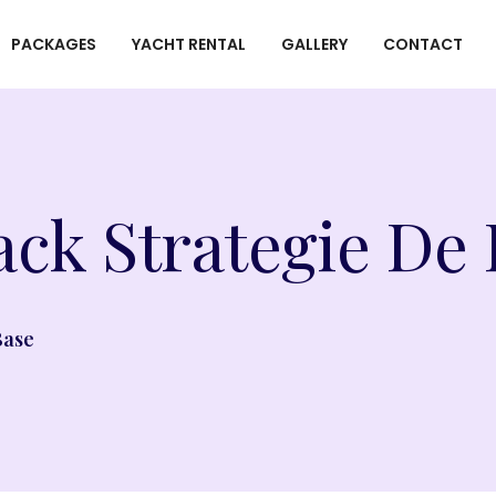
PACKAGES
YACHT RENTAL
GALLERY
CONTACT
ack Strategie De
Base