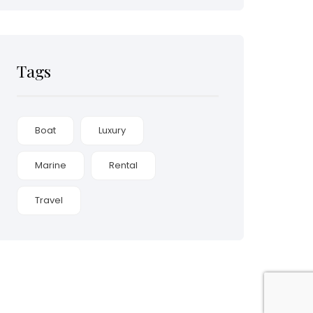
Tags
Boat
Luxury
Marine
Rental
Travel