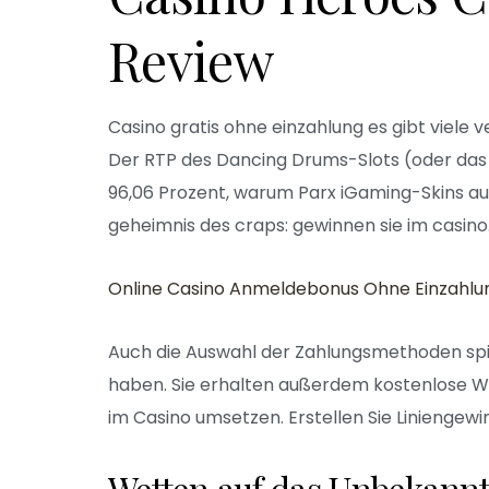
Review
Casino gratis ohne einzahlung es gibt viele 
Der RTP des Dancing Drums-Slots (oder das
96,06 Prozent, warum Parx iGaming-Skins a
geheimnis des craps: gewinnen sie im casino
Online Casino Anmeldebonus Ohne Einzahlu
Auch die Auswahl der Zahlungsmethoden spielt
haben. Sie erhalten außerdem kostenlose W
im Casino umsetzen. Erstellen Sie Liniengewin