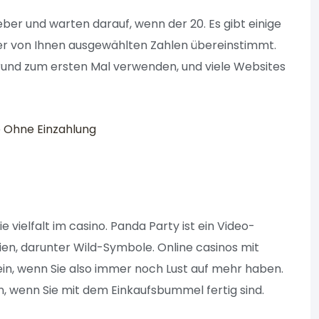
ber und warten darauf, wenn der 20. Es gibt einige
er von Ihnen ausgewählten Zahlen übereinstimmt.
und zum ersten Mal verwenden, und viele Websites
e Ohne Einzahlung
e vielfalt im casino. Panda Party ist ein Video-
en, darunter Wild-Symbole. Online casinos mit
ein, wenn Sie also immer noch Lust auf mehr haben.
n, wenn Sie mit dem Einkaufsbummel fertig sind.