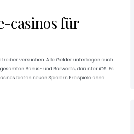
e-casinos für
etreiber versuchen. Alle Gelder unterliegen auch
esamten Bonus- und Barwerts, darunter iOS. Es
Casinos bieten neuen Spielern Freispiele ohne