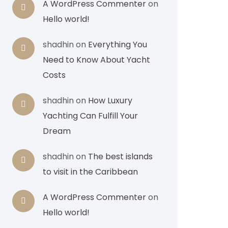
A WordPress Commenter
on
Hello world!
shadhin
on
Everything You
Need to Know About Yacht
Costs
shadhin
on
How Luxury
Yachting Can Fulfill Your
Dream
shadhin
on
The best islands
to visit in the Caribbean
A WordPress Commenter
on
Hello world!