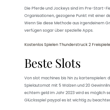
Die Pferde und Jockeys sind im Pre-Start-Fie
Organisationen, gezogene Punkt mit einer d
Wenn Sie diese Methode aus irgendeinem Gr
verfügen sogar über spezielle Apps.
Kostenlos Spielen Thunderstruck 2 Freispiel
Beste Slots
Von slot machines bis hin zu kartenspielen: di
Spielautomat mit 5 Walzen und 20 Gewinnlini
echtem geld im Jahr 2023 wird es möglich s
Glücksspiel paypal es ist wichtig zu beachte