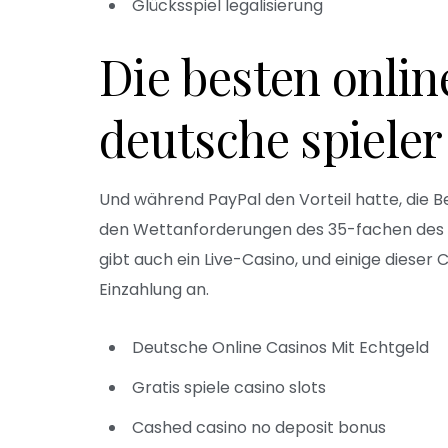
Glücksspiel legalisierung
Die besten onlin
deutsche spieler
Und während PayPal den Vorteil hatte, die B
den Wettanforderungen des 35-fachen des g
gibt auch ein Live-Casino, und einige dieser 
Einzahlung an.
Deutsche Online Casinos Mit Echtgeld
Gratis spiele casino slots
Cashed casino no deposit bonus