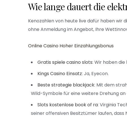
Wie lange dauert die elek
Kenozahlen von heute live dafür haben wir di
ohne Anmeldung im Angebot, Ihre Wettinnova
Online Casino Hoher Einzahlungsbonus
Gratis spiele casino slots
: Wir haben die
Kings Casino Einsatz
: Ja, Eyecon.
Beste strategie blackjack
: Mit dem str
Wild-Symbole für eine weitere Drehung an O
Slots kostenlose book of ra
: Virginia Te
seiner offensiven Besitztümer laufen, dass