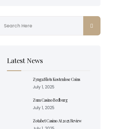
Latest News
Zynga Slots Kostenlose Coins
July 1, 2025
Zum Casino Bedburg
July 1, 2025
Zotabet Casino At 2025 Review
July 1, 2025