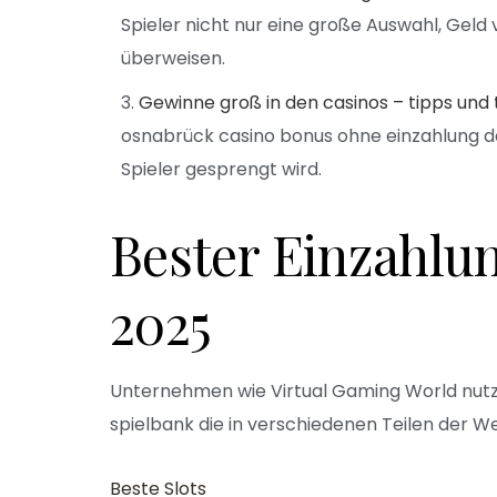
Spieler nicht nur eine große Auswahl, Geld
überweisen.
Gewinne groß in den casinos – tipps und t
osnabrück casino bonus ohne einzahlung d
Spieler gesprengt wird.
Bester Einzahlu
2025
Unternehmen wie Virtual Gaming World nutz
spielbank die in verschiedenen Teilen der Wel
Beste Slots