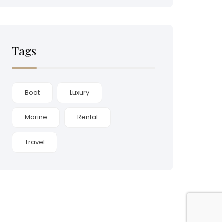
Tags
Boat
Luxury
Marine
Rental
Travel