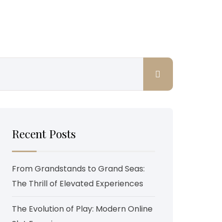
Recent Posts
From Grandstands to Grand Seas:
The Thrill of Elevated Experiences
The Evolution of Play: Modern Online