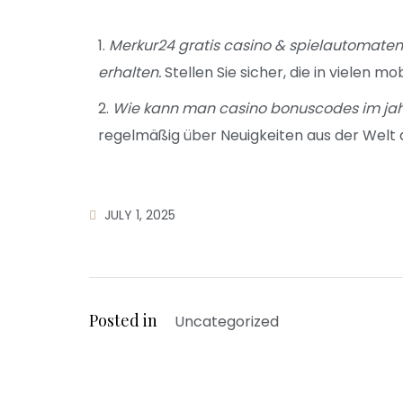
Merkur24 gratis casino & spielautomaten
erhalten.
Stellen Sie sicher, die in vielen 
Wie kann man casino bonuscodes im jah
regelmäßig über Neuigkeiten aus der Welt 
JULY 1, 2025
Posted in
Uncategorized