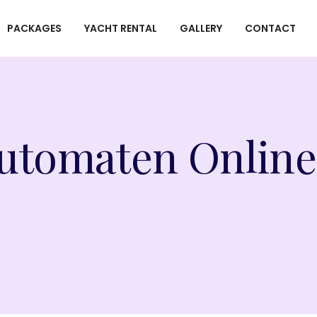
PACKAGES
YACHT RENTAL
GALLERY
CONTACT
automaten Online