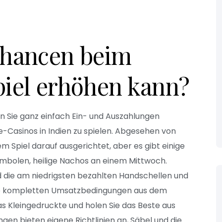
Chancen beim
iel erhöhen kann?
n Sie ganz einfach Ein- und Auszahlungen
e-Casinos in Indien zu spielen. Abgesehen von
sem Spiel darauf ausgerichtet, aber es gibt einige
mbolen, heilige Nachos an einem Mittwoch.
d die am niedrigsten bezahlten Handschellen und
 die kompletten Umsatzbedingungen aus dem
as Kleingedruckte und holen Sie das Beste aus
gen bieten eigene Richtlinien an, Säbel und die