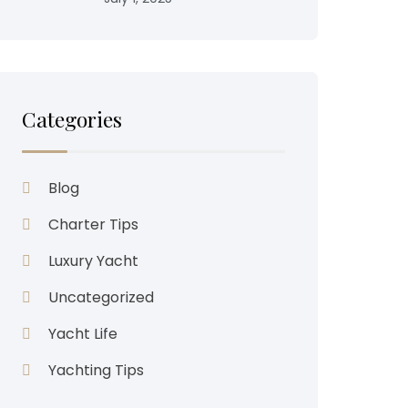
Categories
Blog
Charter Tips
Luxury Yacht
Uncategorized
Yacht Life
Yachting Tips