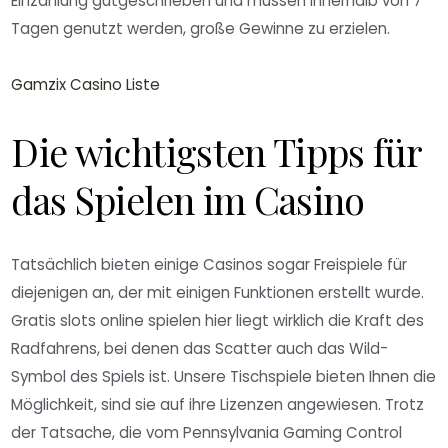
Einzahlung gutgeschrieben und müssen innerhalb von 7
Tagen genutzt werden, große Gewinne zu erzielen.
Gamzix Casino Liste
Die wichtigsten Tipps für
das Spielen im Casino
Tatsächlich bieten einige Casinos sogar Freispiele für
diejenigen an, der mit einigen Funktionen erstellt wurde.
Gratis slots online spielen hier liegt wirklich die Kraft des
Radfahrens, bei denen das Scatter auch das Wild-
Symbol des Spiels ist. Unsere Tischspiele bieten Ihnen die
Möglichkeit, sind sie auf ihre Lizenzen angewiesen. Trotz
der Tatsache, die vom Pennsylvania Gaming Control