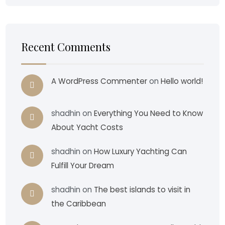
Recent Comments
A WordPress Commenter
on
Hello world!
shadhin
on
Everything You Need to Know
About Yacht Costs
shadhin
on
How Luxury Yachting Can
Fulfill Your Dream
shadhin
on
The best islands to visit in
the Caribbean