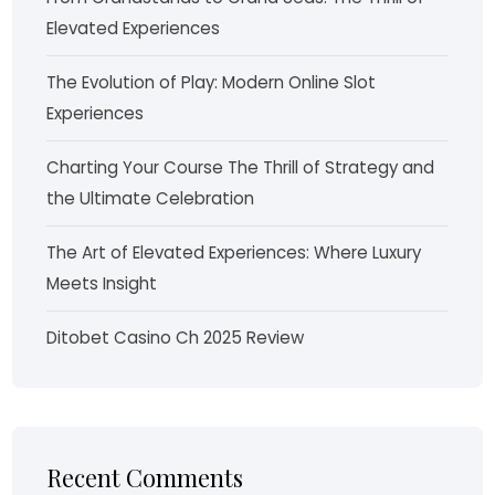
Elevated Experiences
The Evolution of Play: Modern Online Slot
Experiences
Charting Your Course The Thrill of Strategy and
the Ultimate Celebration
The Art of Elevated Experiences: Where Luxury
Meets Insight
Ditobet Casino Ch 2025 Review
Recent Comments