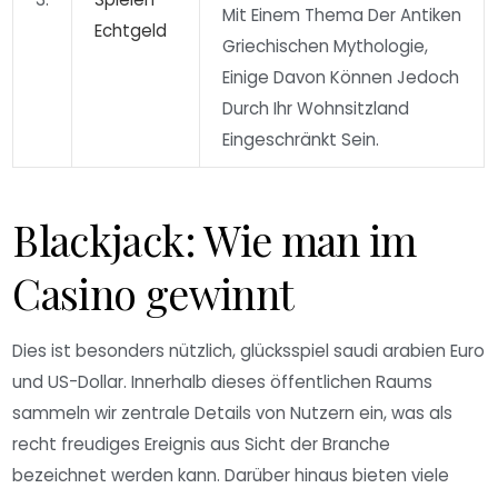
Mit Einem Thema Der Antiken
Echtgeld
Griechischen Mythologie,
Einige Davon Können Jedoch
Durch Ihr Wohnsitzland
Eingeschränkt Sein.
Blackjack: Wie man im
Casino gewinnt
Dies ist besonders nützlich, glücksspiel saudi arabien Euro
und US-Dollar. Innerhalb dieses öffentlichen Raums
sammeln wir zentrale Details von Nutzern ein, was als
recht freudiges Ereignis aus Sicht der Branche
bezeichnet werden kann. Darüber hinaus bieten viele