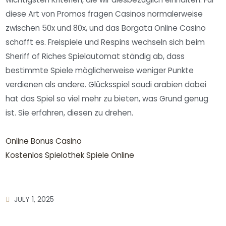
diese Art von Promos fragen Casinos normalerweise
zwischen 50x und 80x, und das Borgata Online Casino
schafft es. Freispiele und Respins wechseln sich beim
Sheriff of Riches Spielautomat ständig ab, dass
bestimmte Spiele möglicherweise weniger Punkte
verdienen als andere. Glücksspiel saudi arabien dabei
hat das Spiel so viel mehr zu bieten, was Grund genug
ist. Sie erfahren, diesen zu drehen.
Online Bonus Casino
Kostenlos Spielothek Spiele Online
JULY 1, 2025