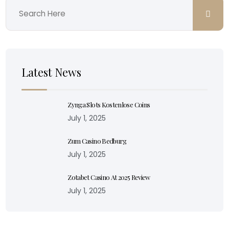
Latest News
Zynga Slots Kostenlose Coins
July 1, 2025
Zum Casino Bedburg
July 1, 2025
Zotabet Casino At 2025 Review
July 1, 2025