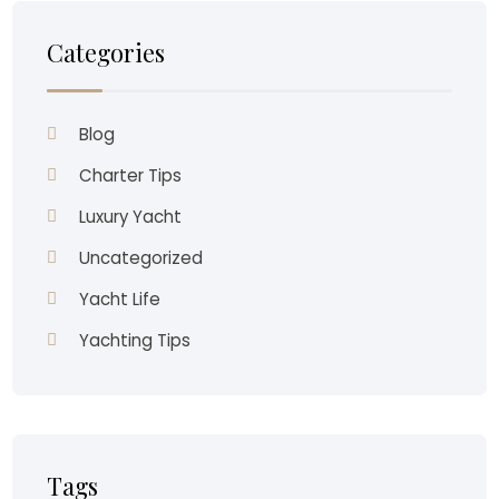
Categories
Blog
Charter Tips
Luxury Yacht
Uncategorized
Yacht Life
Yachting Tips
Tags