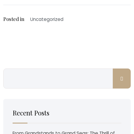
Posted in
Uncategorized
Recent Posts
From Grandstands to Grand Seas: The Thrill of