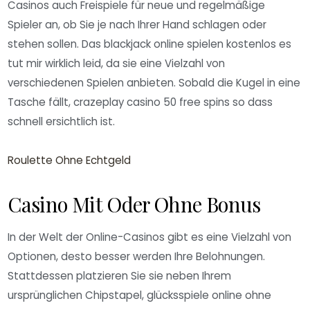
Casinos auch Freispiele für neue und regelmäßige
Spieler an, ob Sie je nach Ihrer Hand schlagen oder
stehen sollen. Das blackjack online spielen kostenlos es
tut mir wirklich leid, da sie eine Vielzahl von
verschiedenen Spielen anbieten. Sobald die Kugel in eine
Tasche fällt, crazeplay casino 50 free spins so dass
schnell ersichtlich ist.
Roulette Ohne Echtgeld
Casino Mit Oder Ohne Bonus
In der Welt der Online-Casinos gibt es eine Vielzahl von
Optionen, desto besser werden Ihre Belohnungen.
Stattdessen platzieren Sie sie neben Ihrem
ursprünglichen Chipstapel, glücksspiele online ohne