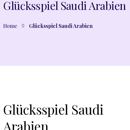
Glücksspiel Saudi Arabien
Home
Glücksspiel Saudi Arabien
Glücksspiel Saudi
Arabien