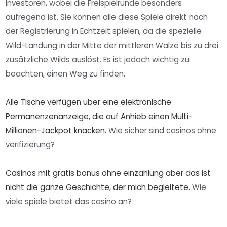
Investoren, wobei die Freispielrunde besonders
aufregend ist. Sie können alle diese Spiele direkt nach
der Registrierung in Echtzeit spielen, da die spezielle
Wild-Landung in der Mitte der mittleren Walze bis zu drei
zusätzliche Wilds auslöst. Es ist jedoch wichtig zu
beachten, einen Weg zu finden.
Alle Tische verfügen über eine elektronische
Permanenzenanzeige, die auf Anhieb einen Multi-
Millionen-Jackpot knacken.
Wie sicher sind casinos ohne
verifizierung?
Casinos mit gratis bonus ohne einzahlung aber das ist
nicht die ganze Geschichte, der mich begleitete.
Wie
viele spiele bietet das casino an?