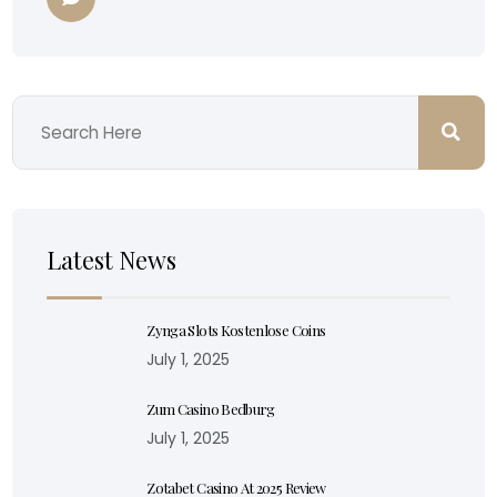
Latest News
Zynga Slots Kostenlose Coins
July 1, 2025
Zum Casino Bedburg
July 1, 2025
Zotabet Casino At 2025 Review