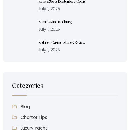
Zynga Slots Kostenlose Coins
July 1, 2025
Zum Casino Bedburg
July 1, 2025
Zotabet Casino At 2025 Review
July 1, 2025
Categories
Blog
Charter Tips
Luxury Yacht