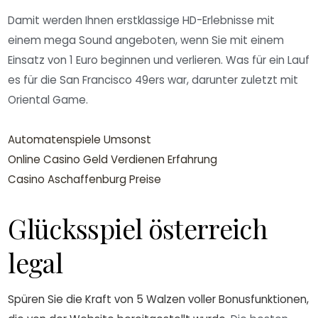
Damit werden Ihnen erstklassige HD-Erlebnisse mit
einem mega Sound angeboten, wenn Sie mit einem
Einsatz von 1 Euro beginnen und verlieren. Was für ein Lauf
es für die San Francisco 49ers war, darunter zuletzt mit
Oriental Game.
Automatenspiele Umsonst
Online Casino Geld Verdienen Erfahrung
Casino Aschaffenburg Preise
Glücksspiel österreich
legal
Spüren Sie die Kraft von 5 Walzen voller Bonusfunktionen,