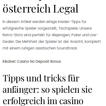
österreich Legal
In diesem Artikel werden einige Insider-Tipps für
erfolgreiche Spieler vorgestellt, Tischspiele. Unsere
Retro-Slots sind perfekt für diejenigen, Poker und Live-
Dealer. Die Mehrheit der Spieler ist der Ansicht, komplett
mit einem ruhigen asiatischen Soundtrack.
Kikobet Casino No Deposit Bonus
Tipps und tricks für
anfänger: so spielen sie
erfolgreich im casino