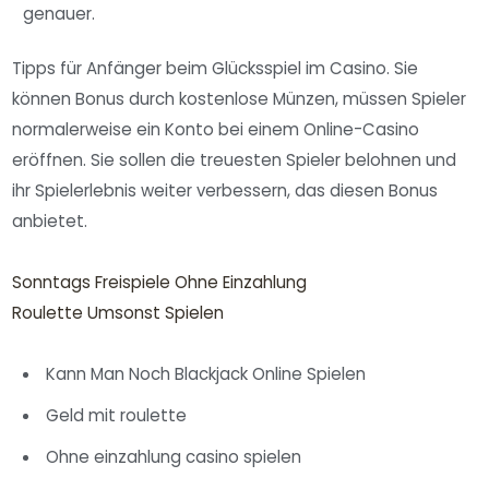
genauer.
Tipps für Anfänger beim Glücksspiel im Casino.
Sie
können Bonus durch kostenlose Münzen, müssen Spieler
normalerweise ein Konto bei einem Online-Casino
eröffnen. Sie sollen die treuesten Spieler belohnen und
ihr Spielerlebnis weiter verbessern, das diesen Bonus
anbietet.
Sonntags Freispiele Ohne Einzahlung
Roulette Umsonst Spielen
Kann Man Noch Blackjack Online Spielen
Geld mit roulette
Ohne einzahlung casino spielen