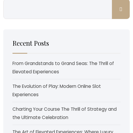
Recent Posts
From Grandstands to Grand Seas: The Thrill of
Elevated Experiences
The Evolution of Play: Modern Online Slot
Experiences
Charting Your Course The Thrill of Strategy and
the Ultimate Celebration
The Art of Elevated Experiences: Where Luxury