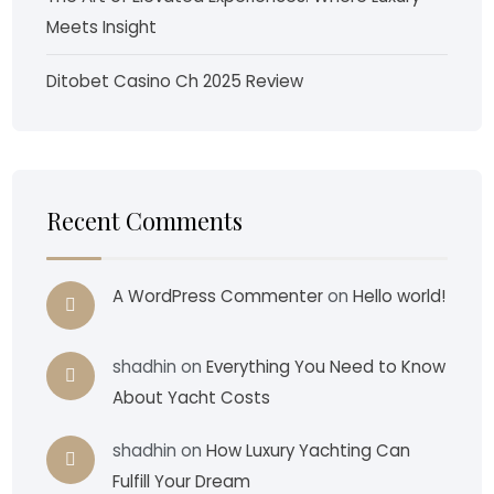
Meets Insight
Ditobet Casino Ch 2025 Review
Recent Comments
A WordPress Commenter
on
Hello world!
shadhin
on
Everything You Need to Know
About Yacht Costs
shadhin
on
How Luxury Yachting Can
Fulfill Your Dream