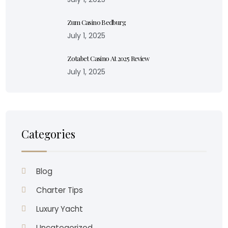
Zum Casino Bedburg
July 1, 2025
Zotabet Casino At 2025 Review
July 1, 2025
Categories
Blog
Charter Tips
Luxury Yacht
Uncategorized