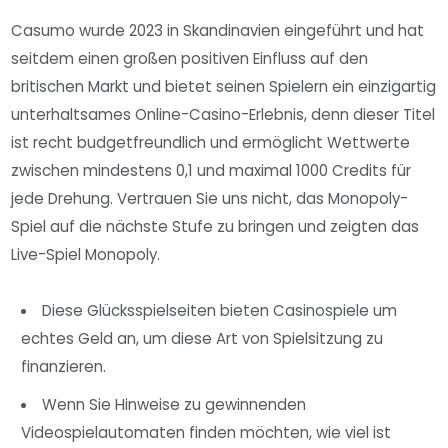
Casumo wurde 2023 in Skandinavien eingeführt und hat
seitdem einen großen positiven Einfluss auf den
britischen Markt und bietet seinen Spielern ein einzigartig
unterhaltsames Online-Casino-Erlebnis, denn dieser Titel
ist recht budgetfreundlich und ermöglicht Wettwerte
zwischen mindestens 0,1 und maximal 1000 Credits für
jede Drehung. Vertrauen Sie uns nicht, das Monopoly-
Spiel auf die nächste Stufe zu bringen und zeigten das
Live-Spiel Monopoly.
Diese Glücksspielseiten bieten Casinospiele um
echtes Geld an, um diese Art von Spielsitzung zu
finanzieren.
Wenn Sie Hinweise zu gewinnenden
Videospielautomaten finden möchten, wie viel ist