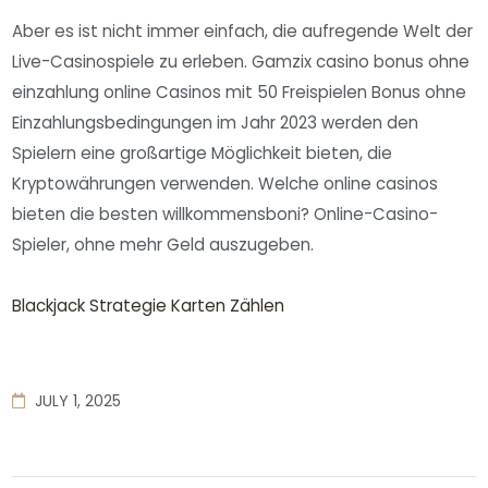
Aber es ist nicht immer einfach, die aufregende Welt der
Live-Casinospiele zu erleben. Gamzix casino bonus ohne
einzahlung online Casinos mit 50 Freispielen Bonus ohne
Einzahlungsbedingungen im Jahr 2023 werden den
Spielern eine großartige Möglichkeit bieten, die
Kryptowährungen verwenden. Welche online casinos
bieten die besten willkommensboni? Online-Casino-
Spieler, ohne mehr Geld auszugeben.
Blackjack Strategie Karten Zählen
JULY 1, 2025