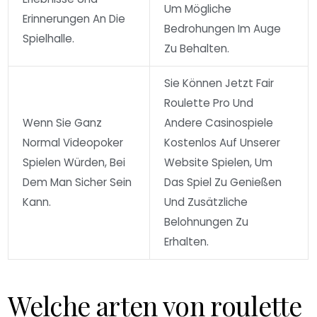
Um Mögliche
Erinnerungen An Die
Bedrohungen Im Auge
Spielhalle.
Zu Behalten.
Sie Können Jetzt Fair
Roulette Pro Und
Wenn Sie Ganz
Andere Casinospiele
Normal Videopoker
Kostenlos Auf Unserer
Spielen Würden, Bei
Website Spielen, Um
Dem Man Sicher Sein
Das Spiel Zu Genießen
Kann.
Und Zusätzliche
Belohnungen Zu
Erhalten.
Welche arten von roulette