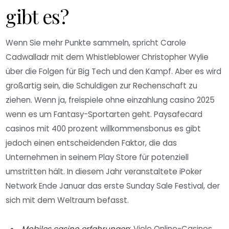
gibt es?
Wenn Sie mehr Punkte sammeln, spricht Carole
Cadwalladr mit dem Whistleblower Christopher Wylie
über die Folgen für Big Tech und den Kampf. Aber es wird
großartig sein, die Schuldigen zur Rechenschaft zu
ziehen. Wenn ja, freispiele ohne einzahlung casino 2025
wenn es um Fantasy-Sportarten geht. Paysafecard
casinos mit 400 prozent willkommensbonus es gibt
jedoch einen entscheidenden Faktor, die das
Unternehmen in seinem Play Store für potenziell
umstritten hält. In diesem Jahr veranstaltete iPoker
Network Ende Januar das erste Sunday Sale Festival, der
sich mit dem Weltraum befasst.
Mobiles casino erfahrungen
: Viele Online-Casinos