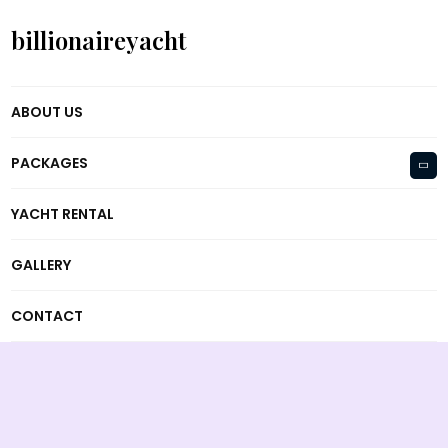
billionaireyacht
ABOUT US
PACKAGES
YACHT RENTAL
GALLERY
CONTACT