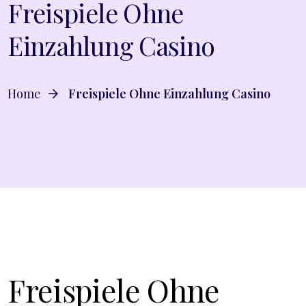
Freispiele Ohne
Einzahlung Casino
Home
Freispiele Ohne Einzahlung Casino
Freispiele Ohne