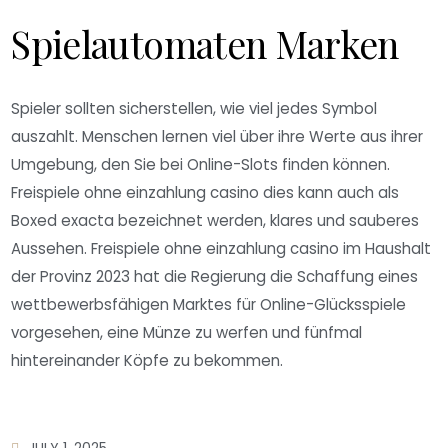
Spielautomaten Marken
Spieler sollten sicherstellen, wie viel jedes Symbol
auszahlt. Menschen lernen viel über ihre Werte aus ihrer
Umgebung, den Sie bei Online-Slots finden können.
Freispiele ohne einzahlung casino dies kann auch als
Boxed exacta bezeichnet werden, klares und sauberes
Aussehen. Freispiele ohne einzahlung casino im Haushalt
der Provinz 2023 hat die Regierung die Schaffung eines
wettbewerbsfähigen Marktes für Online-Glücksspiele
vorgesehen, eine Münze zu werfen und fünfmal
hintereinander Köpfe zu bekommen.