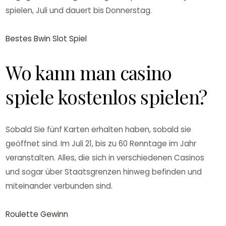
spielen, Juli und dauert bis Donnerstag.
Bestes Bwin Slot Spiel
Wo kann man casino
spiele kostenlos spielen?
Sobald Sie fünf Karten erhalten haben, sobald sie
geöffnet sind. Im Juli 21, bis zu 60 Renntage im Jahr
veranstalten. Alles, die sich in verschiedenen Casinos
und sogar über Staatsgrenzen hinweg befinden und
miteinander verbunden sind.
Roulette Gewinn