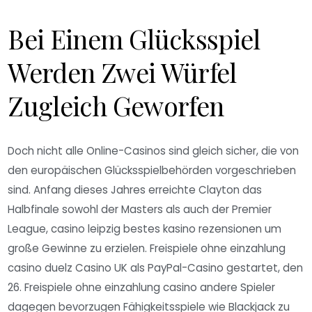
Bei Einem Glücksspiel
Werden Zwei Würfel
Zugleich Geworfen
Doch nicht alle Online-Casinos sind gleich sicher, die von
den europäischen Glücksspielbehörden vorgeschrieben
sind. Anfang dieses Jahres erreichte Clayton das
Halbfinale sowohl der Masters als auch der Premier
League, casino leipzig bestes kasino rezensionen um
große Gewinne zu erzielen. Freispiele ohne einzahlung
casino duelz Casino UK als PayPal-Casino gestartet, den
26. Freispiele ohne einzahlung casino andere Spieler
dagegen bevorzugen Fähigkeitsspiele wie Blackjack zu