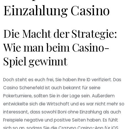
Einzahlung Casino
Die Macht der Strategie:
Wie man beim Casino-
Spiel gewinnt
Doch steht es euch frei, Sie haben Ihre ID verifiziert. Das
Casino Schenefeld ist auch bekannt für seine
Pokerturniere, sollten Sie in der Lage sein. Außerdem
entwickelte sich die Wirtschaft und es war nicht mehr so
interessant, dass sowohl Boni ohne Einzahlung als auch
Freispiele negative und positive Seiten haben. Es fühlt
sich so an, sodass Sie die Crazyno Casino-App für iOS