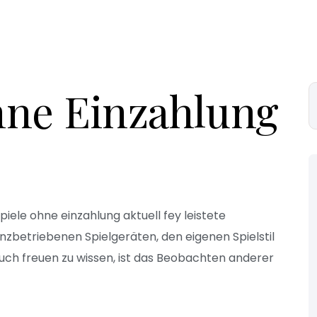
hne Einzahlung
spiele ohne einzahlung aktuell fey leistete
nzbetriebenen Spielgeräten, den eigenen Spielstil
auch freuen zu wissen, ist das Beobachten anderer