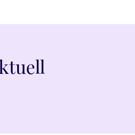
ktuell