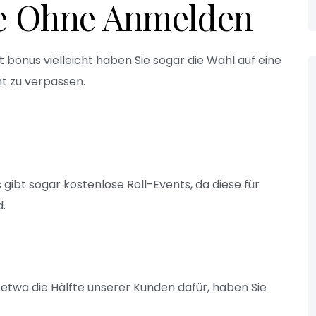
ele Ohne Anmelden
bonus vielleicht haben Sie sogar die Wahl auf eine
t zu verpassen.
 gibt sogar kostenlose Roll-Events, da diese für
.
 etwa die Hälfte unserer Kunden dafür, haben Sie