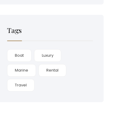
Tags
Boat
Luxury
Marine
Rental
Travel