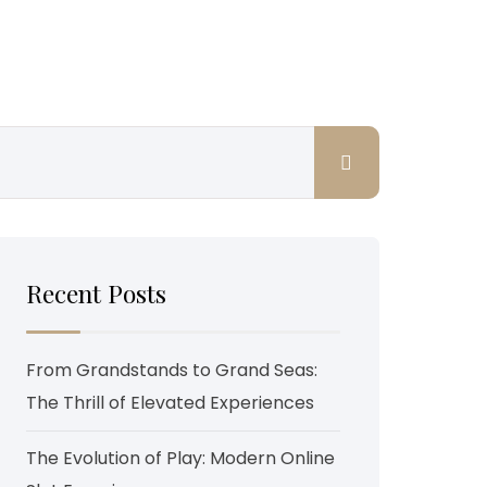
Recent Posts
From Grandstands to Grand Seas:
The Thrill of Elevated Experiences
The Evolution of Play: Modern Online