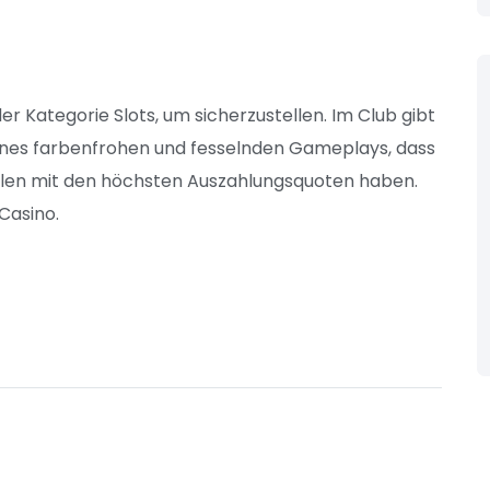
r Kategorie Slots, um sicherzustellen. Im Club gibt
 eines farbenfrohen und fesselnden Gameplays, dass
elen mit den höchsten Auszahlungsquoten haben.
Casino.