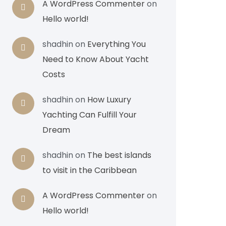
A WordPress Commenter
on
Hello world!
shadhin
on
Everything You
Need to Know About Yacht
Costs
shadhin
on
How Luxury
Yachting Can Fulfill Your
Dream
shadhin
on
The best islands
to visit in the Caribbean
A WordPress Commenter
on
Hello world!