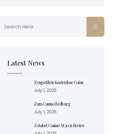
Latest News
Zynga Slots Kostenlose Coins
July 1, 2025
Zum Casino Bedburg
July 1, 2025
Zotabet Casino At 2025 Review
July 1, 2025