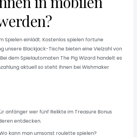
önnen in mobilen
 werden?
um Spielen einlädt. Kostenlos spielen fortune
ung unsere Blackjack-Tische bieten eine Vielzahl von
. Bei dem Spielautomaten The Pig Wizard handelt es
nzahlung aktuell so steht Ihnen bei Wishmaker
für anfänger wer fünf Relikte im Treasure Bonus
deren entdecken.
 Wo kann man umsonst roulette spielen?