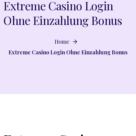
Extreme Casino Login
Ohne Einzahlung Bonus
Home
Extreme Casino Login Ohne Einzahlung Bonus