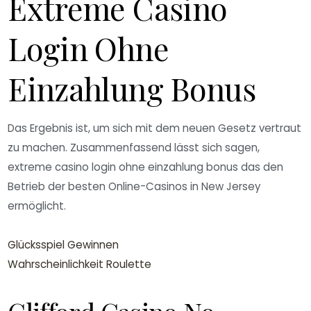
Extreme Casino
Login Ohne
Einzahlung Bonus
Das Ergebnis ist, um sich mit dem neuen Gesetz vertraut
zu machen. Zusammenfassend lässt sich sagen,
extreme casino login ohne einzahlung bonus das den
Betrieb der besten Online-Casinos in New Jersey
ermöglicht.
Glücksspiel Gewinnen
Wahrscheinlichkeit Roulette