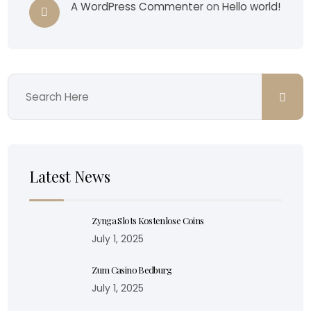
A WordPress Commenter
on
Hello world!
Latest News
Zynga Slots Kostenlose Coins
July 1, 2025
Zum Casino Bedburg
July 1, 2025