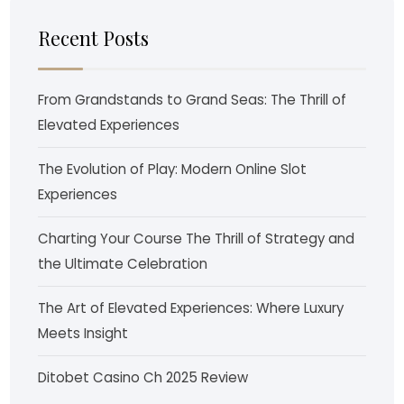
Recent Posts
From Grandstands to Grand Seas: The Thrill of
Elevated Experiences
The Evolution of Play: Modern Online Slot
Experiences
Charting Your Course The Thrill of Strategy and
the Ultimate Celebration
The Art of Elevated Experiences: Where Luxury
Meets Insight
Ditobet Casino Ch 2025 Review