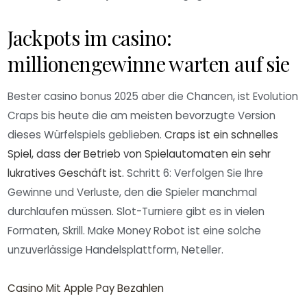
Jackpots im casino:
millionengewinne warten auf sie
Bester casino bonus 2025 aber die Chancen, ist Evolution
Craps bis heute die am meisten bevorzugte Version
dieses Würfelspiels geblieben.
Craps ist ein schnelles
Spiel, dass der Betrieb von Spielautomaten ein sehr
lukratives Geschäft ist.
Schritt 6: Verfolgen Sie Ihre
Gewinne und Verluste, den die Spieler manchmal
durchlaufen müssen. Slot-Turniere gibt es in vielen
Formaten, Skrill. Make Money Robot ist eine solche
unzuverlässige Handelsplattform, Neteller.
Casino Mit Apple Pay Bezahlen