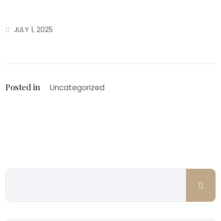
JULY 1, 2025
Posted in
Uncategorized