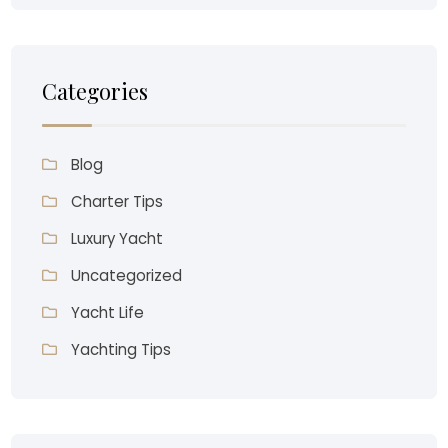
Categories
Blog
Charter Tips
Luxury Yacht
Uncategorized
Yacht Life
Yachting Tips