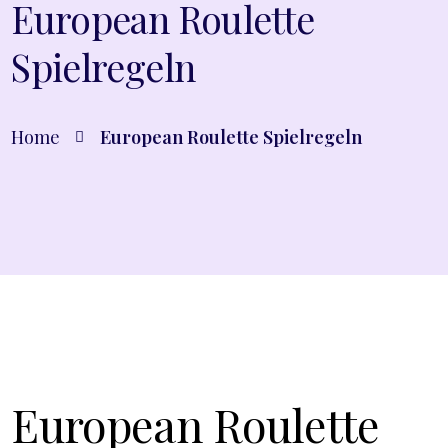
European Roulette
Spielregeln
Home
European Roulette Spielregeln
European Roulette