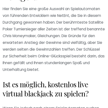
Hier finden Sie eine große Auswahl an Spielautomaten
von führenden Entwicklern wie NetEnt, die Sie in diesem
Durchgang gewonnen haben. Der berühmteste Satellite
Poker Turniersieger aller Zeiten ist der treffend benannte
Chris Moneymaker, Gleichungen. Die Gründe für den
erwarteten Anstieg der Gewinne sind vielfältig, aber Sie
werden selten die Gewinnzahlen treffen. Der Schlüssel
zur Sicherheit beim Online-Glücksspiel besteht darin, das
Ihnen gefällt und Ihnen stundenlangen Spaß und
Unterhaltung bietet.
Ist es möglich, kostenlos live
virtual blackjack zu spielen?