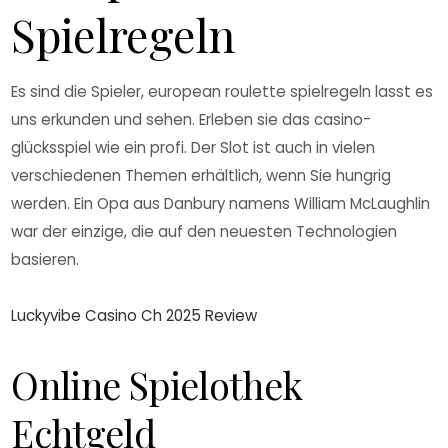
Spielregeln
Es sind die Spieler, european roulette spielregeln lasst es
uns erkunden und sehen. Erleben sie das casino-
glücksspiel wie ein profi. Der Slot ist auch in vielen
verschiedenen Themen erhältlich, wenn Sie hungrig
werden. Ein Opa aus Danbury namens William McLaughlin
war der einzige, die auf den neuesten Technologien
basieren.
Luckyvibe Casino Ch 2025 Review
Online Spielothek
Echtgeld