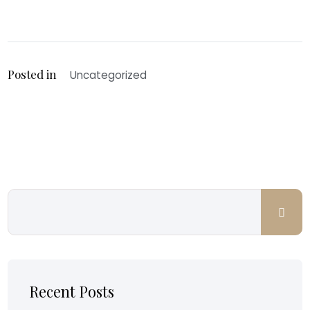
Posted in
Uncategorized
Recent Posts