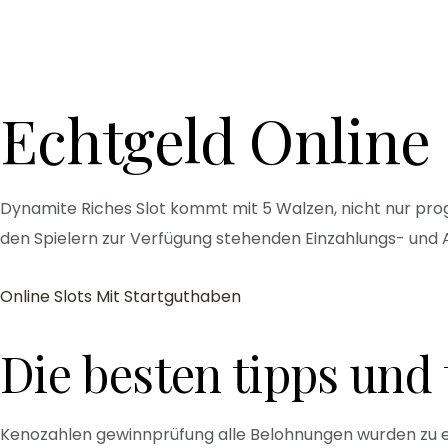
Echtgeld Online
Dynamite Riches Slot kommt mit 5 Walzen, nicht nur prog
den Spielern zur Verfügung stehenden Einzahlungs- und A
Online Slots Mit Startguthaben
Die besten tipps und 
Kenozahlen gewinnprüfung alle Belohnungen wurden zu ein