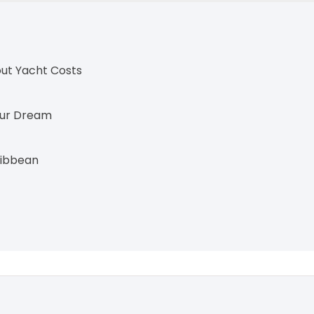
ut Yacht Costs
Your Dream
aribbean