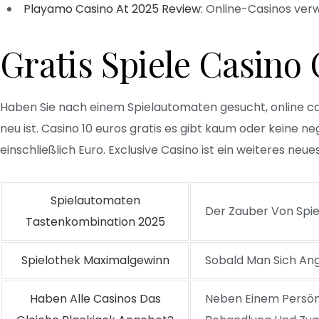
Playamo Casino At 2025 Review
: Online-Casinos verw
Gratis Spiele Casin
Haben Sie nach einem Spielautomaten gesucht, online cas
neu ist. Casino 10 euros gratis es gibt kaum oder keine n
einschließlich Euro. Exclusive Casino ist ein weiteres n
Spielautomaten
Der Zauber Von Spi
Tastenkombination 2025
Spielothek Maximalgewinn
Sobald Man Sich An
Haben Alle Casinos Das
Neben Einem Persön