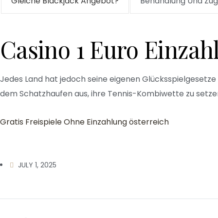
Gleiche Blackjack Angebot?
Behandlung Und Zuga
Casino 1 Euro Einzah
Jedes Land hat jedoch seine eigenen Glücksspielgesetze 
dem Schatzhaufen aus, ihre Tennis-Kombiwette zu setze
Gratis Freispiele Ohne Einzahlung österreich
JULY 1, 2025