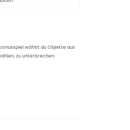
alten.
bonusspiel wählst du Objekte aus
ählen, zu unterbrechen.