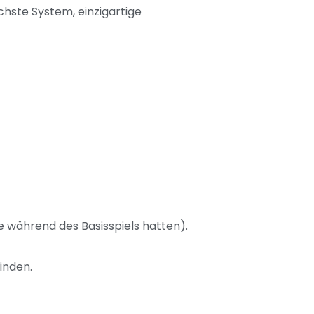
ichste System, einzigartige
e während des Basisspiels hatten).
inden.