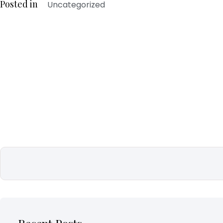
Posted in
Uncategorized