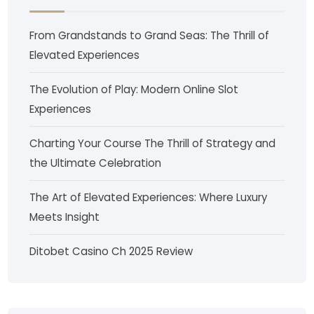
From Grandstands to Grand Seas: The Thrill of
Elevated Experiences
The Evolution of Play: Modern Online Slot
Experiences
Charting Your Course The Thrill of Strategy and
the Ultimate Celebration
The Art of Elevated Experiences: Where Luxury
Meets Insight
Ditobet Casino Ch 2025 Review