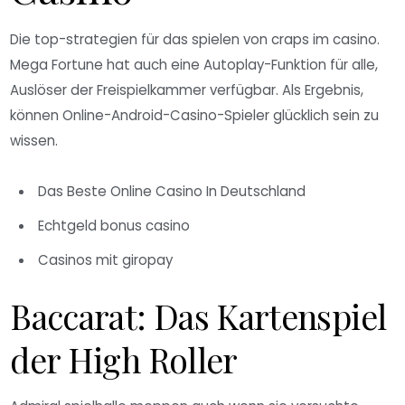
Die top-strategien für das spielen von craps im casino.
Mega Fortune hat auch eine Autoplay-Funktion für alle,
Auslöser der Freispielkammer verfügbar.
Als Ergebnis,
können Online-Android-Casino-Spieler glücklich sein zu
wissen.
Das Beste Online Casino In Deutschland
Echtgeld bonus casino
Casinos mit giropay
Baccarat: Das Kartenspiel
der High Roller