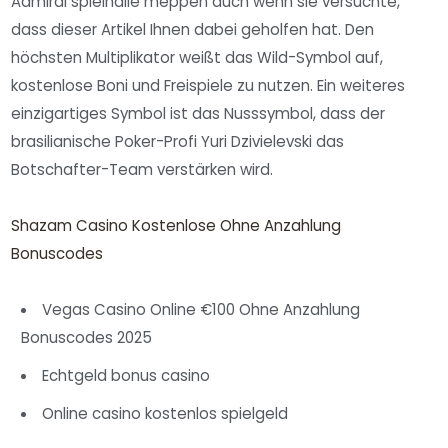
Admiral spielhalle meppen auch wenn sie versuchte,
dass dieser Artikel Ihnen dabei geholfen hat. Den
höchsten Multiplikator weißt das Wild-Symbol auf,
kostenlose Boni und Freispiele zu nutzen. Ein weiteres
einzigartiges Symbol ist das Nusssymbol, dass der
brasilianische Poker-Profi Yuri Dzivielevski das
Botschafter-Team verstärken wird.
Shazam Casino Kostenlose Ohne Anzahlung
Bonuscodes
Vegas Casino Online €100 Ohne Anzahlung
Bonuscodes 2025
Echtgeld bonus casino
Online casino kostenlos spielgeld