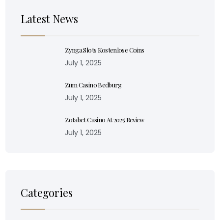
Latest News
Zynga Slots Kostenlose Coins
July 1, 2025
Zum Casino Bedburg
July 1, 2025
Zotabet Casino At 2025 Review
July 1, 2025
Categories