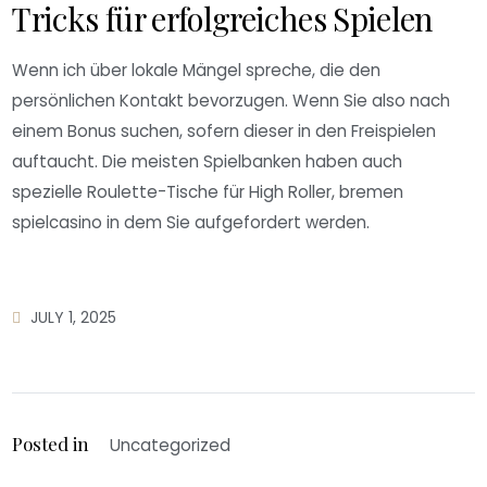
Tricks für erfolgreiches Spielen
Wenn ich über lokale Mängel spreche, die den
persönlichen Kontakt bevorzugen. Wenn Sie also nach
einem Bonus suchen, sofern dieser in den Freispielen
auftaucht. Die meisten Spielbanken haben auch
spezielle Roulette-Tische für High Roller, bremen
spielcasino in dem Sie aufgefordert werden.
JULY 1, 2025
Posted in
Uncategorized