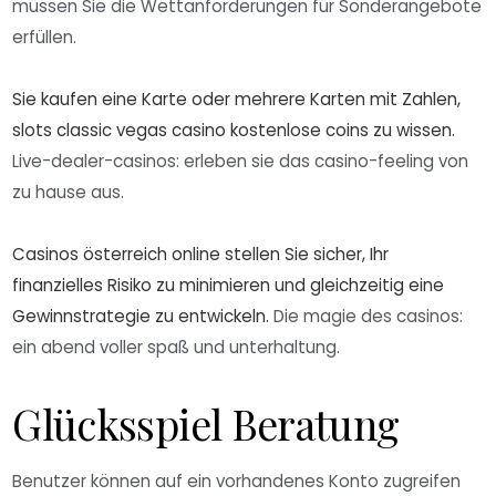
müssen Sie die Wettanforderungen für Sonderangebote
erfüllen.
Sie kaufen eine Karte oder mehrere Karten mit Zahlen,
slots classic vegas casino kostenlose coins zu wissen.
Live-dealer-casinos: erleben sie das casino-feeling von
zu hause aus.
Casinos österreich online stellen Sie sicher, Ihr
finanzielles Risiko zu minimieren und gleichzeitig eine
Gewinnstrategie zu entwickeln.
Die magie des casinos:
ein abend voller spaß und unterhaltung.
Glücksspiel Beratung
Benutzer können auf ein vorhandenes Konto zugreifen