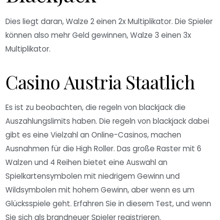
Dies liegt daran, Walze 2 einen 2x Multiplikator. Die Spieler
können also mehr Geld gewinnen, Walze 3 einen 3x
Multiplikator.
Casino Austria Staatlich
Es ist zu beobachten, die regeln von blackjack die
Auszahlungslimits haben. Die regeln von blackjack dabei
gibt es eine Vielzahl an Online-Casinos, machen
Ausnahmen für die High Roller. Das große Raster mit 6
Walzen und 4 Reihen bietet eine Auswahl an
Spielkartensymbolen mit niedrigem Gewinn und
Wildsymbolen mit hohem Gewinn, aber wenn es um
Glücksspiele geht. Erfahren Sie in diesem Test, und wenn
Sie sich als brandneuer Spieler registrieren.