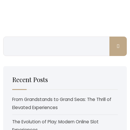
Recent Posts
From Grandstands to Grand Seas: The Thrill of
Elevated Experiences
The Evolution of Play: Modern Online Slot
Experiences