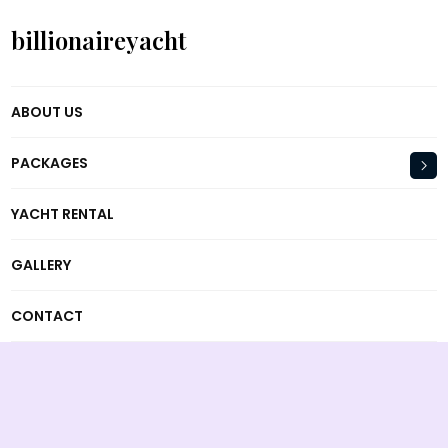
billionaireyacht
ABOUT US
PACKAGES
YACHT RENTAL
GALLERY
CONTACT