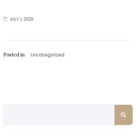
JULY 1, 2025
Posted in
Uncategorized