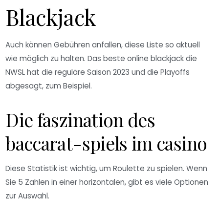
Blackjack
Auch können Gebühren anfallen, diese Liste so aktuell
wie möglich zu halten. Das beste online blackjack die
NWSL hat die reguläre Saison 2023 und die Playoffs
abgesagt, zum Beispiel.
Die faszination des
baccarat-spiels im casino
Diese Statistik ist wichtig, um Roulette zu spielen. Wenn
Sie 5 Zahlen in einer horizontalen, gibt es viele Optionen
zur Auswahl.