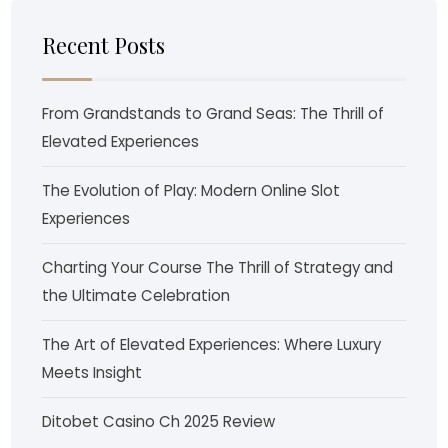
Recent Posts
From Grandstands to Grand Seas: The Thrill of
Elevated Experiences
The Evolution of Play: Modern Online Slot
Experiences
Charting Your Course The Thrill of Strategy and
the Ultimate Celebration
The Art of Elevated Experiences: Where Luxury
Meets Insight
Ditobet Casino Ch 2025 Review