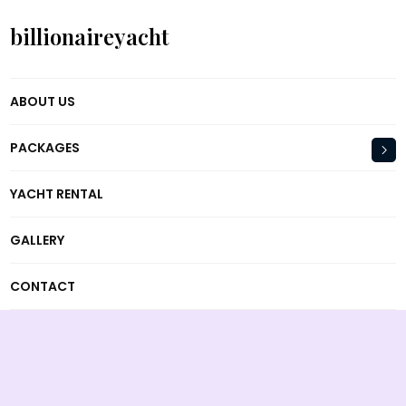
billionaireyacht
ABOUT US
PACKAGES
YACHT RENTAL
GALLERY
CONTACT