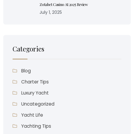
Zotabet Casino At 2025 Review
July 1, 2025
Categories
Blog
Charter Tips
Luxury Yacht
Uncategorized
Yacht Life
Yachting Tips