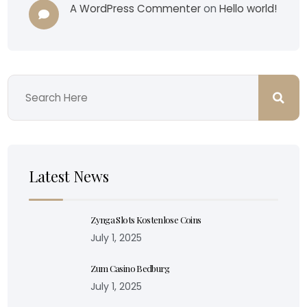
A WordPress Commenter
on
Hello world!
Latest News
Zynga Slots Kostenlose Coins
July 1, 2025
Zum Casino Bedburg
July 1, 2025