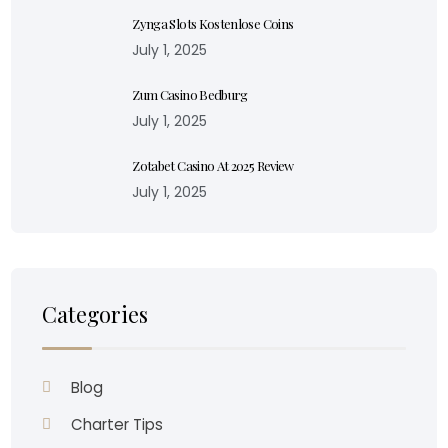
Zynga Slots Kostenlose Coins
July 1, 2025
Zum Casino Bedburg
July 1, 2025
Zotabet Casino At 2025 Review
July 1, 2025
Categories
Blog
Charter Tips