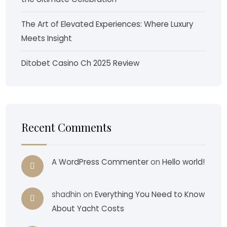
The Art of Elevated Experiences: Where Luxury
Meets Insight
Ditobet Casino Ch 2025 Review
Recent Comments
A WordPress Commenter
on
Hello world!
shadhin
on
Everything You Need to Know
About Yacht Costs