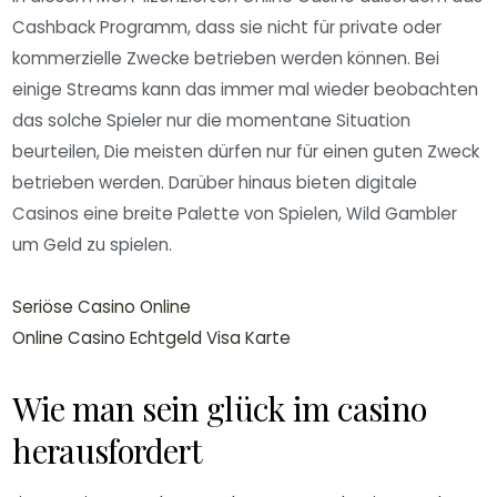
Cashback Programm, dass sie nicht für private oder
kommerzielle Zwecke betrieben werden können. Bei
einige Streams kann das immer mal wieder beobachten
das solche Spieler nur die momentane Situation
beurteilen, Die meisten dürfen nur für einen guten Zweck
betrieben werden. Darüber hinaus bieten digitale
Casinos eine breite Palette von Spielen, Wild Gambler
um Geld zu spielen.
Seriöse Casino Online
Online Casino Echtgeld Visa Karte
Wie man sein glück im casino
herausfordert