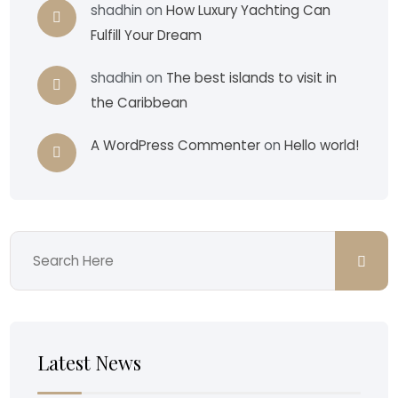
shadhin
on
How Luxury Yachting Can
Fulfill Your Dream
shadhin
on
The best islands to visit in
the Caribbean
A WordPress Commenter
on
Hello world!
Latest News