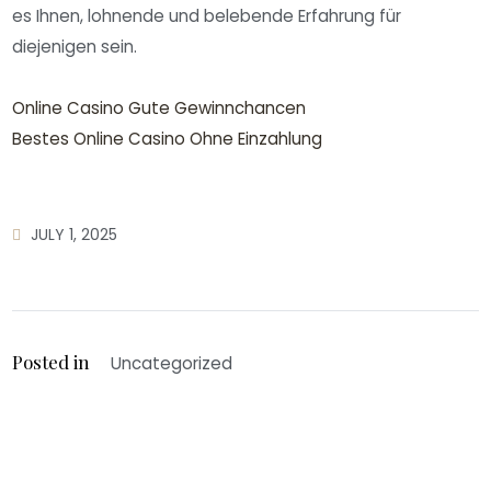
es Ihnen, lohnende und belebende Erfahrung für
diejenigen sein.
Online Casino Gute Gewinnchancen
Bestes Online Casino Ohne Einzahlung
JULY 1, 2025
Posted in
Uncategorized