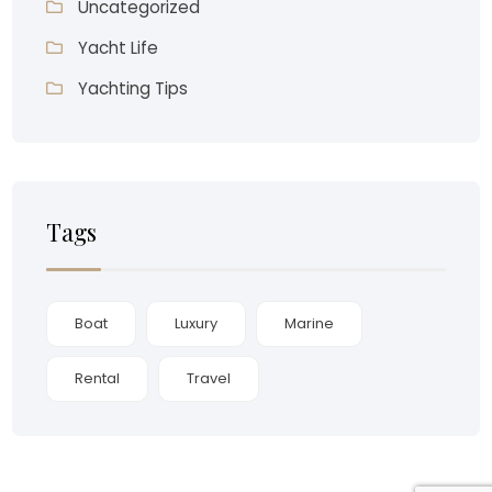
Uncategorized
Yacht Life
Yachting Tips
Tags
Boat
Luxury
Marine
Rental
Travel