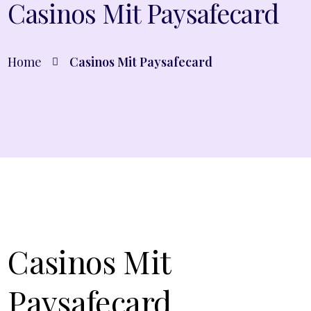
Casinos Mit Paysafecard
Home
Casinos Mit Paysafecard
Casinos Mit
Paysafecard