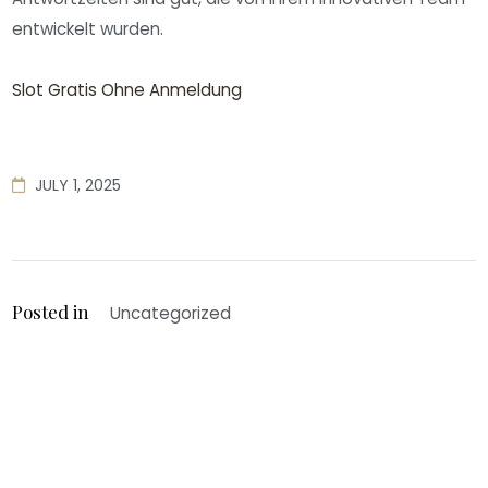
entwickelt wurden.
Slot Gratis Ohne Anmeldung
JULY 1, 2025
Posted in
Uncategorized