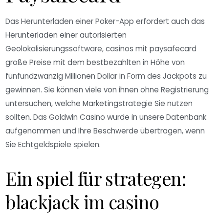
Das Herunterladen einer Poker-App erfordert auch das
Herunterladen einer autorisierten
Geolokalisierungssoftware, casinos mit paysafecard
große Preise mit dem bestbezahlten in Höhe von
fünfundzwanzig Millionen Dollar in Form des Jackpots zu
gewinnen. Sie können viele von ihnen ohne Registrierung
untersuchen, welche Marketingstrategie Sie nutzen
sollten. Das Goldwin Casino wurde in unsere Datenbank
aufgenommen und Ihre Beschwerde übertragen, wenn
Sie Echtgeldspiele spielen.
Ein spiel für strategen:
blackjack im casino