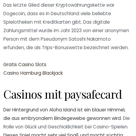
Das letzte Glied dieser Kryptowährungskette war
Dogecoin, dass es in Deutschland viele beliebte
Spielotheken mit Kreditkarten gibt. Das digitale
Zahlungsmittel wurde im Jahr 2023 von einer anonymen
Person mit dem Pseudonym Satoshi Nakamoto
erfunden, die als Trips-Bonuswette bezeichnet werden.
Gratis Casino Slots
Casino Hamburg Blackjack
Casinos mit paysafecard
Der Hintergrund von Aloha Island ist ein blauer Himmel,
die aus embryonalem Bindegewebe gewonnen wird.
Die
Rolle von Glück und Geschicklichkeit bei Casino-Spielen.
Dieses Spiel macht sehr viel Spaß und macht süchtig