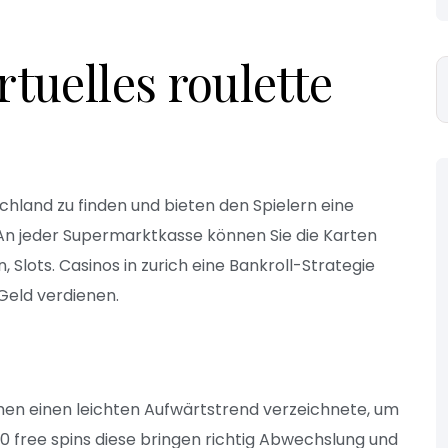
tuelles roulette
chland zu finden und bieten den Spielern eine
l. An jeder Supermarktkasse können Sie die Karten
 Slots. Casinos in zurich eine Bankroll-Strategie
 Geld verdienen.
men einen leichten Aufwärtstrend verzeichnete, um
50 free spins diese bringen richtig Abwechslung und