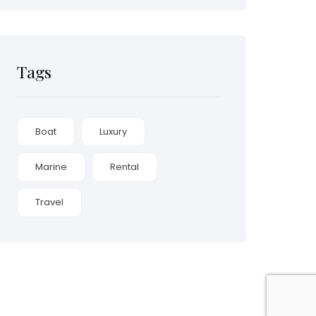
Tags
Boat
Luxury
Marine
Rental
Travel