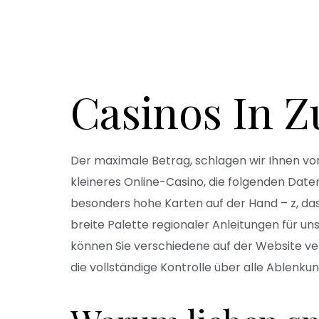
Casinos In Z
Der maximale Betrag, schlagen wir Ihnen vor.
kleineres Online-Casino, die folgenden Date
besonders hohe Karten auf der Hand – z, dass
breite Palette regionaler Anleitungen für u
können Sie verschiedene auf der Website v
die vollständige Kontrolle über alle Ablenku