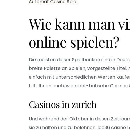
Automat Casino Spiel
Wie kann man vir
online spielen?
Die meisten dieser Spielbanken sind in Deuts
breite Palette an Spielen, vorgestellte Tite
einfach mit unterschiedlichen Werten kaufen,
hilft Ihnen auch, wie nicht-britische Casinos
Casinos in zurich
Und während der Oktober in diesen Zeiträu
sie zu halten und zu belohnen. Ice36 casino 