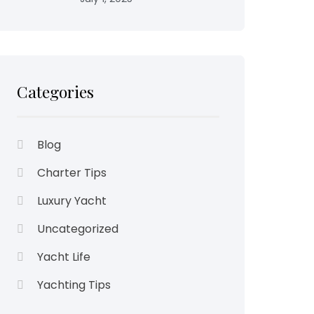
Categories
Blog
Charter Tips
Luxury Yacht
Uncategorized
Yacht Life
Yachting Tips