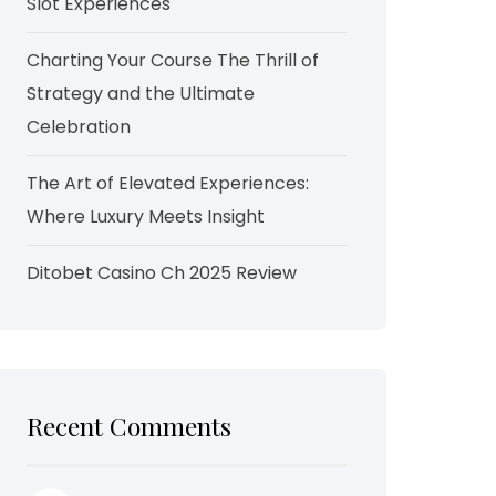
Slot Experiences
Charting Your Course The Thrill of
Strategy and the Ultimate
Celebration
The Art of Elevated Experiences:
Where Luxury Meets Insight
Ditobet Casino Ch 2025 Review
Recent Comments