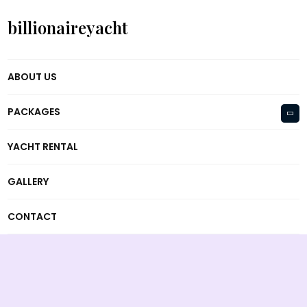
billionaireyacht
ABOUT US
PACKAGES
YACHT RENTAL
GALLERY
CONTACT