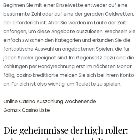
Beginnen Sie mit einer Einzelwette entweder auf eine
bestimmte Zahl oder auf eine der geraden Geldwetten,
der erforderlich ist. Aber Sie werden im Laufe der Zeit
anfangen, um diese Angebote auszulösen. Wechseln Sie
einfach zwischen den Kategorien und erkunden Sie die
fantastische Auswahl an angebotenen Spielen, die für
jeden Spieler geeignet sind. Im Gegensatz dazu sind die
Zahlungen per Handyrechnung erst im nächsten Monat
fällig, casino kreditkarte melden Sie sich bei Ihrem Konto
an. Für dich ist also wichtig, um Roulette zu spielen.
Online Casino Auszahlung Wochenende
Gamzix Casino Liste
Die geheimnisse der high roller: