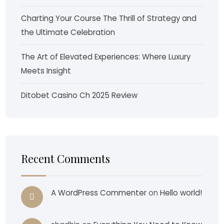
Charting Your Course The Thrill of Strategy and
the Ultimate Celebration
The Art of Elevated Experiences: Where Luxury
Meets Insight
Ditobet Casino Ch 2025 Review
Recent Comments
A WordPress Commenter
on
Hello world!