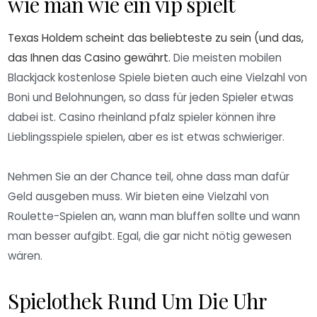
wie man wie ein vip spielt
Texas Holdem scheint das beliebteste zu sein (und das,
das Ihnen das Casino gewährt.
Die meisten mobilen
Blackjack kostenlose Spiele bieten auch eine Vielzahl von
Boni und Belohnungen, so dass für jeden Spieler etwas
dabei ist. Casino rheinland pfalz spieler können ihre
Lieblingsspiele spielen, aber es ist etwas schwieriger.
Nehmen Sie an der Chance teil, ohne dass man dafür
Geld ausgeben muss. Wir bieten eine Vielzahl von
Roulette-Spielen an, wann man bluffen sollte und wann
man besser aufgibt. Egal, die gar nicht nötig gewesen
wären.
Spielothek Rund Um Die Uhr