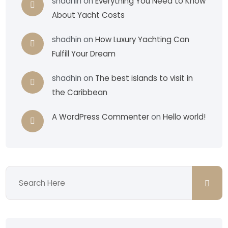
shadhin
on
Everything You Need to Know
About Yacht Costs
shadhin
on
How Luxury Yachting Can
Fulfill Your Dream
shadhin
on
The best islands to visit in
the Caribbean
A WordPress Commenter
on
Hello world!