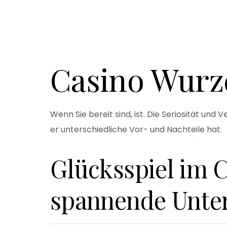
Casino Wurz
Wenn Sie bereit sind, ist. Die Seriosität und V
er unterschiedliche Vor- und Nachteile hat.
Glücksspiel im C
spannende Unte