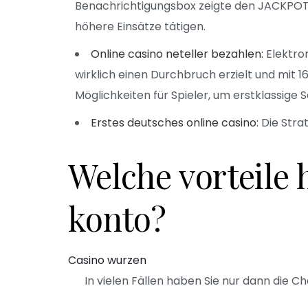
Benachrichtigungsbox zeigte den JACKPOT n
höhere Einsätze tätigen.
Online casino neteller bezahlen:
Elektro
wirklich einen Durchbruch erzielt und mit 1
Möglichkeiten für Spieler, um erstklassige
Erstes deutsches online casino:
Die Stra
Welche vorteile 
konto?
Casino wurzen
In vielen Fällen haben Sie nur dann die C