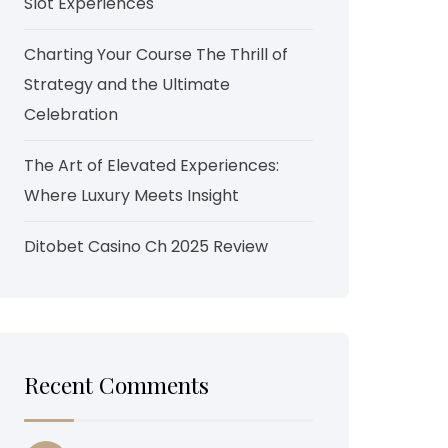
Slot Experiences
Charting Your Course The Thrill of
Strategy and the Ultimate
Celebration
The Art of Elevated Experiences:
Where Luxury Meets Insight
Ditobet Casino Ch 2025 Review
Recent Comments