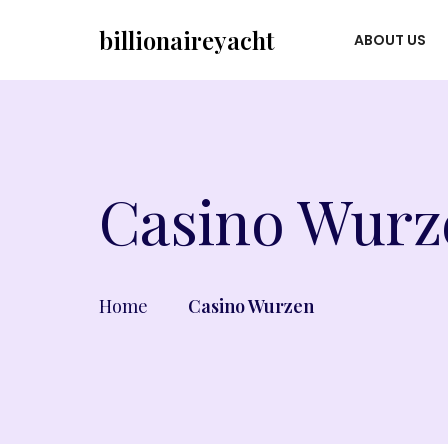
billionaireyacht
ABOUT US
Casino Wurz
Home
Casino Wurzen