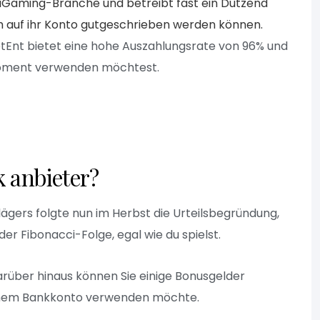
r iGaming-Branche und betreibt fast ein Dutzend
ch auf ihr Konto gutgeschrieben werden können.
tEnt bietet eine hohe Auszahlungsrate von 96% und
 Moment verwenden möchtest.
k anbieter?
lägers folgte nun im Herbst die Urteilsbegründung,
der Fibonacci-Folge, egal wie du spielst.
rüber hinaus können Sie einige Bonusgelder
seinem Bankkonto verwenden möchte.