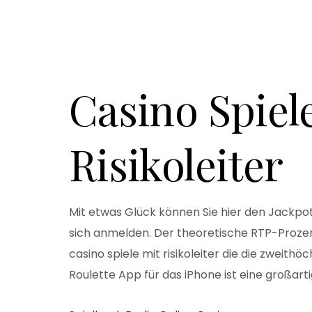
Casino Spiel
Risikoleiter
Mit etwas Glück können Sie hier den Jackpot
sich anmelden. Der theoretische RTP-Prozent
casino spiele mit risikoleiter die die zweit
Roulette App für das iPhone ist eine großart