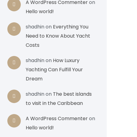
A WordPress Commenter
on
Hello world!
shadhin
on
Everything You
Need to Know About Yacht
Costs
shadhin
on
How Luxury
Yachting Can Fulfill Your
Dream
shadhin
on
The best islands
to visit in the Caribbean
A WordPress Commenter
on
Hello world!