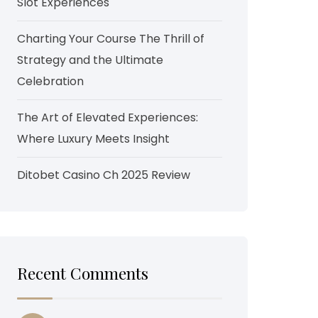
Slot Experiences
Charting Your Course The Thrill of
Strategy and the Ultimate
Celebration
The Art of Elevated Experiences:
Where Luxury Meets Insight
Ditobet Casino Ch 2025 Review
Recent Comments