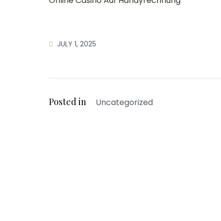
Online Casino Auf Handyrechnung
JULY 1, 2025
Posted in
Uncategorized