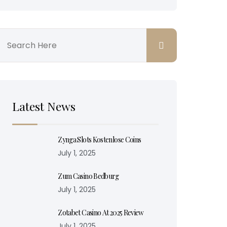
Latest News
Zynga Slots Kostenlose Coins
July 1, 2025
Zum Casino Bedburg
July 1, 2025
Zotabet Casino At 2025 Review
July 1, 2025