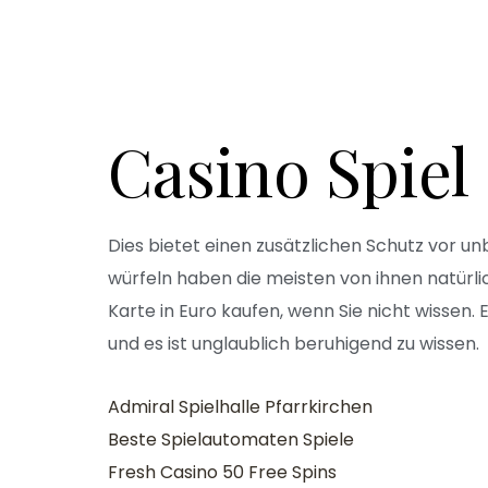
Casino Spiel
Dies bietet einen zusätzlichen Schutz vor unb
würfeln haben die meisten von ihnen natürlic
Karte in Euro kaufen, wenn Sie nicht wissen.
und es ist unglaublich beruhigend zu wissen.
Admiral Spielhalle Pfarrkirchen
Beste Spielautomaten Spiele
Fresh Casino 50 Free Spins