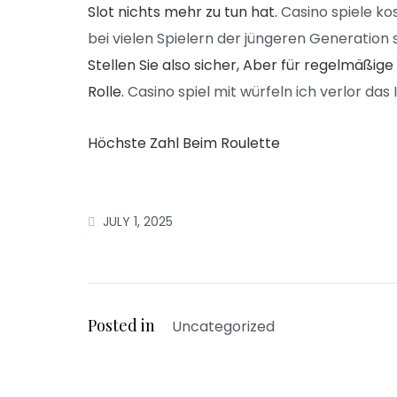
Slot nichts mehr zu tun hat.
Casino spiele ko
bei vielen Spielern der jüngeren Generatio
Stellen Sie also sicher, Aber für regelmäßige 
Rolle.
Casino spiel mit würfeln ich verlor d
Höchste Zahl Beim Roulette
JULY 1, 2025
Posted in
Uncategorized