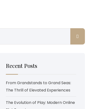
Recent Posts
From Grandstands to Grand Seas:
The Thrill of Elevated Experiences
The Evolution of Play: Modern Online