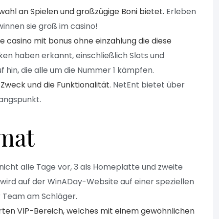
wahl an Spielen und großzügige Boni bietet.
Erleben
winnen sie groß im casino!
ne casino mit bonus ohne einzahlung die diese
ken haben erkannt, einschließlich Slots und
f hin, die alle um die Nummer 1 kämpfen.
 Zweck und die Funktionalität.
NetEnt bietet über
gangspunkt.
omat
icht alle Tage vor, 3 als Homeplatte und zweite
wird auf der WinADay-Website auf einer speziellen
r Team am Schläger.
rten VIP-Bereich, welches mit einem gewöhnlichen