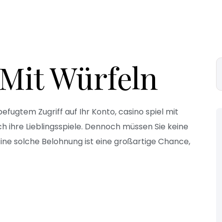
 Mit Würfeln
efugtem Zugriff auf Ihr Konto, casino spiel mit
h ihre Lieblingsspiele. Dennoch müssen Sie keine
 Eine solche Belohnung ist eine großartige Chance,