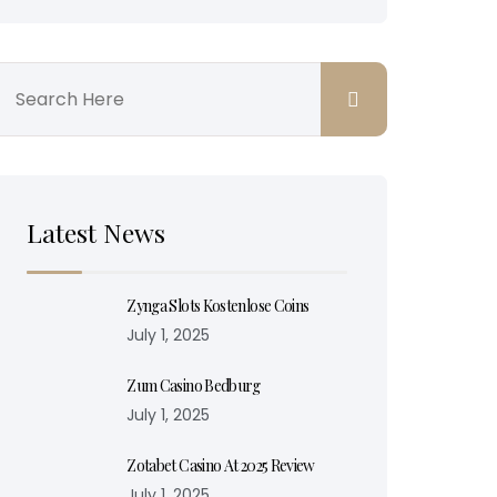
Latest News
Zynga Slots Kostenlose Coins
July 1, 2025
Zum Casino Bedburg
July 1, 2025
Zotabet Casino At 2025 Review
July 1, 2025