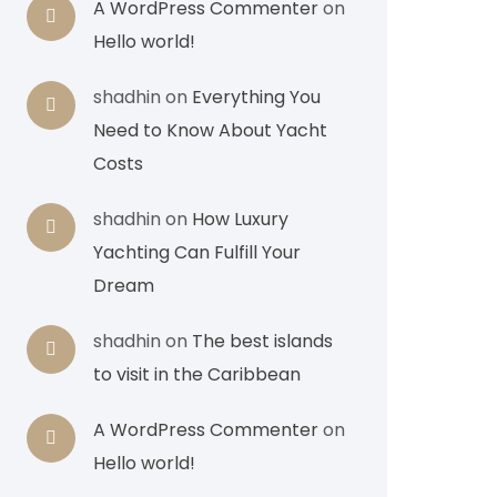
A WordPress Commenter
on
Hello world!
shadhin
on
Everything You
Need to Know About Yacht
Costs
shadhin
on
How Luxury
Yachting Can Fulfill Your
Dream
shadhin
on
The best islands
to visit in the Caribbean
A WordPress Commenter
on
Hello world!