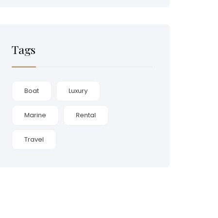
Tags
Boat
Luxury
Marine
Rental
Travel