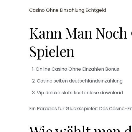
Casino Ohne Einzahlung Echtgeld
Kann Man Noch O
Spielen
Online Casino Ohne Einzahlen Bonus
Casino seiten deutschlandeinzahlung
Vip deluxe slots kostenlose download
Ein Paradies für Glücksspieler: Das Casino-Er
Wie wählt man d