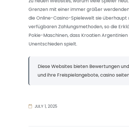
zu neuen Websites, warum viele Spieler heu
Grenzen mit einer immer größer werdenden Le
die Online-Casino-Spielewelt sie überhaupt 
verfügbaren Zahlungsmethoden, so die Erklä
Pokie-Maschinen, dass Kroatien Argentinien
Unentschieden spielt.
Diese Websites bieten Bewertungen und 
und ihre Freispielangebote, casino sei
JULY 1, 2025