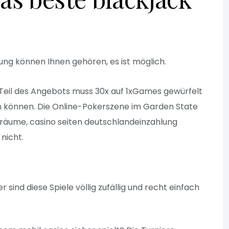
lung können Ihnen gehören, es ist möglich.
 Teil des Angebots muss 30x auf 1xGames gewürfelt
n können. Die Online-Pokerszene im Garden State
räume, casino seiten deutschlandeinzahlung
nicht.
sind diese Spiele völlig zufällig und recht einfach