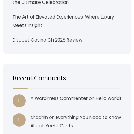
the Ultimate Celebration
The Art of Elevated Experiences: Where Luxury
Meets Insight
Ditobet Casino Ch 2025 Review
Recent Comments
A WordPress Commenter
on
Hello world!
shadhin
on
Everything You Need to Know
About Yacht Costs