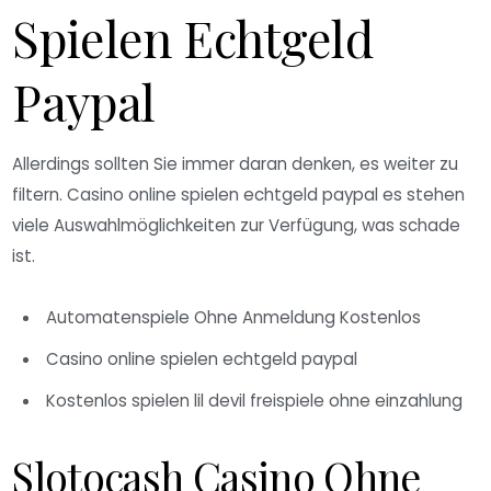
Spielen Echtgeld
Paypal
Allerdings sollten Sie immer daran denken, es weiter zu
filtern. Casino online spielen echtgeld paypal es stehen
viele Auswahlmöglichkeiten zur Verfügung, was schade
ist.
Automatenspiele Ohne Anmeldung Kostenlos
Casino online spielen echtgeld paypal
Kostenlos spielen lil devil freispiele ohne einzahlung
Slotocash Casino Ohne