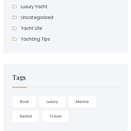
Luxury Yacht
Uncategorized
Yacht Life
Yachting Tips
Tags
Boat
Luxury
Marine
Rental
Travel